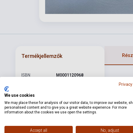
Részl
Termékjellemzők
ISBN
M0001120968
Privacy
Szerző
Ligeti György
We use cookies
Oldalszám
4
We may place these for analysis of our visitor data, to improve our website, s
Kötés
Puhakötés
personalised content and to give you a great website experience. For more
information about the cookies we use open the settings.
SCHOTT MUSIC
Kiadó
DISTRIBUTION
Accept all
No, adjust