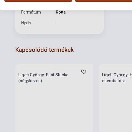
Kiadási év
2006
Formátum
Kotta
Nyelv
-
Kapcsolódó termékek
Boltunkban pillanatnyilag nem kapható,
várható beszerzési idő két-három hét
Készlet: 1-10 da
Ligeti György: Fünf Stücke
Ligeti György: 
(négykezes)
csembalóra