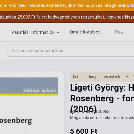
 címre történő rendelés esetén kérjük érdeklődjön az
info@libraboo
ázunkba 25.000 Ft felett kedvezményben részesülhet. Ingyenes kiszáll
Online kottabolt
Hírek
Vásárlási információk
Kotta
Hangszeres művek
Vonó
Ligeti György:
Rosenberg - for
(2006)
ISBN: M0001120968
Még senki sem értékelte a termék
5 600 Ft