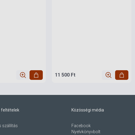
11 500 Ft
 feltételek
Közösségi média
s szállítás
Facebook
Nyelvkönyvbolt