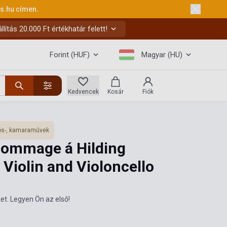
ks.hu
címen.
ítás 20.000 Ft értékhatár felett!
Forint (HUF)
Magyar (HU)
Kedvencek
Kosár
Fiók
s-, kamaraművek
 Hommage á Hilding
 Violin and Violoncello
et. Legyen Ön az első!