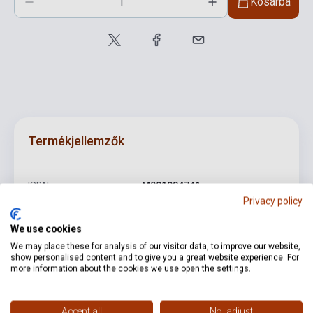
Kosárba
Termékjellemzők
ISBN
M001084741
Privacy policy
Szerző
Ligeti György:
We use cookies
Oldalszám
12
We may place these for analysis of our visitor data, to improve our website,
show personalised content and to give you a great website experience. For
Kötés
Puhakötés
more information about the cookies we use open the settings.
Kiadó
SCHOTT MUSIC DISTRIBUTION
Accept all
No, adjust
Kiadási év
2003