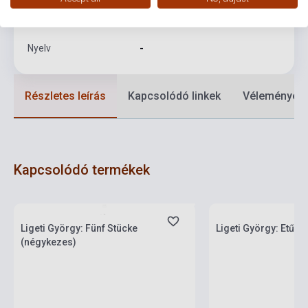
Formátum
Kotta
Nyelv
-
Részletes leírás
Kapcsolódó linkek
Vélemények
Kapcsolódó termékek
Boltunkban pillanatnyilag nem kapható,
várható beszerzési idő két-három hét
Készlet: 1-10 darab
Ligeti György: Fünf Stücke
Ligeti György: Etűd
(négykezes)