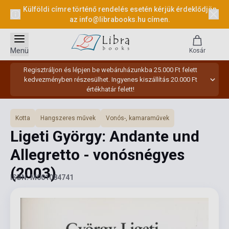
Külföldi címre történő rendelés esetén kérjük érdeklődjön
az
info@librabooks.hu
címen.
Menü
Kosár
Regisztráljon és lépjen be webáruházunkba 25.000 Ft felett
kedvezményben részesülhet. Ingyenes kiszállítás 20.000 Ft
értékhatár felett!
Kotta
Hangszeres művek
Vonós-, kamaraművek
Ligeti György: Andante und
Allegretto - vonósnégyes
(2003)
ISBN: M001084741