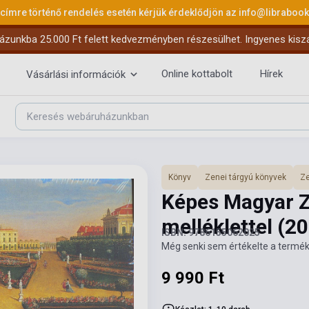
 címre történő rendelés esetén kérjük érdeklődjön az
info@libraboo
ázunkba 25.000 Ft felett kedvezményben részesülhet. Ingyenes kiszáll
Online kottabolt
Hírek
Vásárlási információk
Könyv
Zenei tárgyú könyvek
Ze
Képes Magyar Z
melléklettel
(20
ISBN: 9786155062025
Még senki sem értékelte a termék
9 990 Ft