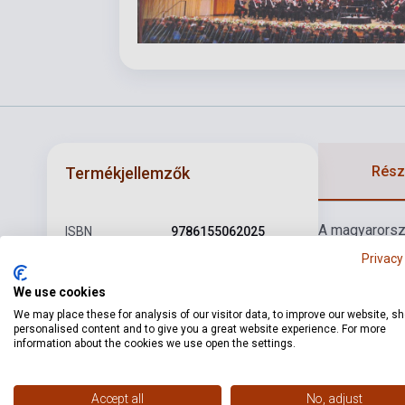
Részl
Termékjellemzők
A magyarorszá
ISBN
9786155062025
zenetudomány 
Privacy
Szerző
Kárpáti János szerk.
zenéje stb.) 
We use cookies
jelentőségét 
Oldalszám
320
We may place these for analysis of our visitor data, to improve our website, s
szerkesztette
Kötés
Keménykötés
personalised content and to give you a great website experience. For more
information about the cookies we use open the settings.
RÓZSAVÖLGYI ÉS
Kiadó
TÁRSA
Accept all
No, adjust