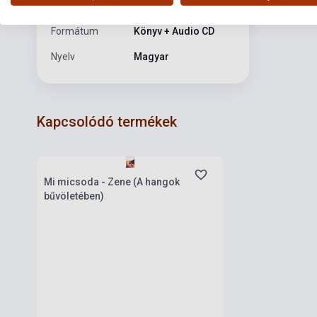
Kiadási év
2011
Formátum
Könyv + Audio CD
Nyelv
Magyar
Kapcsolódó termékek
Készlet: 1-10 darab
Mi micsoda - Zene (A hangok
bűvöletében)