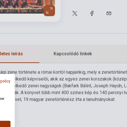
etes leírás
Kapcsolódó linkek
gi zene története a római kortól napjainkig, mely a zenetörténe
kiemelkedő képviselői, akik az egyes zenei korszakok (középk
 policy
és kiemelkedő zenei nagyságok (Bakfark Bálint, Joseph Haydn, Lis
vizsgálják. A könyvet több mint 400 színes kép és 140 percnyi ha
how
 a könyvet, 19 magyar zenetörténész írta a tanulmányokat.