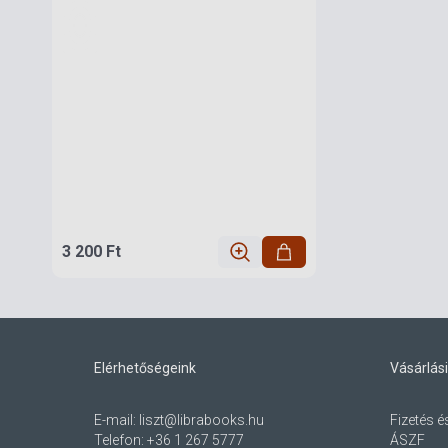
3 200 Ft
Elérhetőségeink
Vásárlási
E-mail:
liszt@librabooks.hu
Fizetés é
Telefon:
+36 1 267 5777
ÁSZF