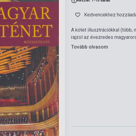
Készlet: 1-10 darab
Kedvencekhez hozzáad
A kötet illusztrációkkal (több
rajzol az évezredes magyarors
Tovább olvasom