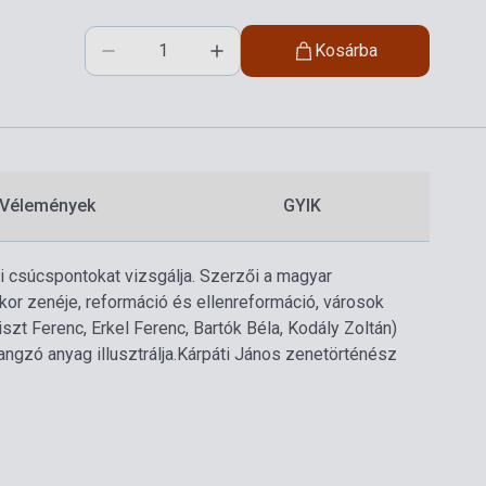
Kosárba
Vélemények
GYIK
ti csúcspontokat vizsgálja. Szerzői a magyar
or zenéje, reformáció és ellenreformáció, városok
zt Ferenc, Erkel Ferenc, Bartók Béla, Kodály Zoltán)
ngzó anyag illusztrálja.
Kárpáti János zenetörténész