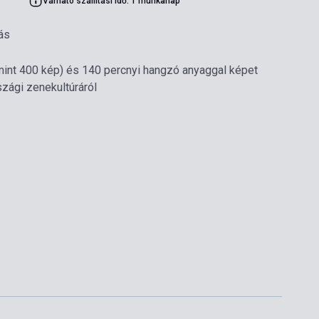
Várható szállítási idő: 1 munkanap
ás
, mint 400 kép) és 140 percnyi hangzó anyaggal képet
zági zenekultúráról