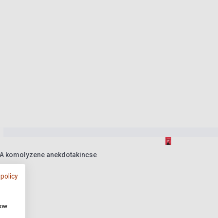
 A komolyzene anekdotakincse
 policy
how