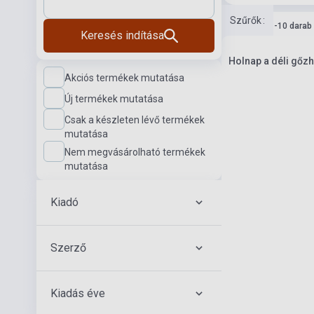
Szűrők
:
Készlet: 1-10 darab
Keresés indítása
Holnap a déli gőzh
Akciós termékek mutatása
Új termékek mutatása
Csak a készleten lévő termékek
mutatása
Nem megvásárolható termékek
mutatása
Kiadó
Szerző
Kiadás éve