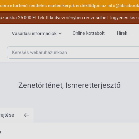
 címre történő rendelés esetén kérjük érdeklődjön az
info@libraboo
ázunkba 25.000 Ft felett kedvezményben részesülhet. Ingyenes kiszáll
Online kottabolt
Hírek
Vásárlási információk
Zenetörténet, Ismeretterjesztő
rejtése
k