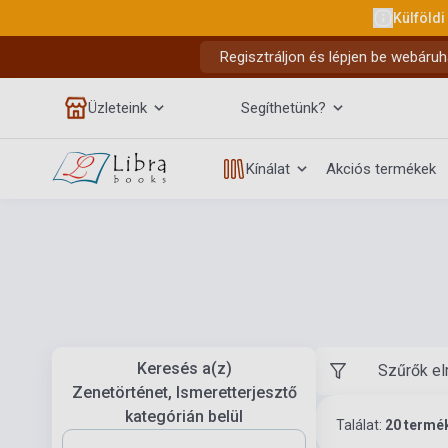
Külföldi
Regisztráljon és lépjen be webáruh
Üzleteink
Segíthetünk?
Kínálat
Akciós termékek
Keresés a(z)
Szűrők el
Zenetörténet, Ismeretterjesztő
kategórián belül
Találat:
20 termé