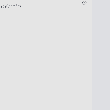
ánygyűjtemény