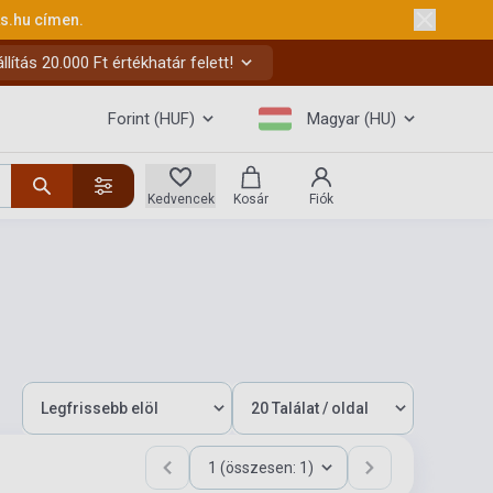
ks.hu
címen.
ítás 20.000 Ft értékhatár felett!
Forint (HUF)
Magyar (HU)
Kedvencek
Kosár
Fiók
1 (összesen: 1)