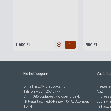
1 600 Ft
950 Ft
Elérhetőségeink
Vásárlási
E-mail:
liszt@librabooks.hu
Fizetés é
Telefon:
+36 1 267 5777
ÁSZF
Cím:
1085 Budapest, Kölcsey utca 4.
Impress
Nyitvatartás: Hétfő-Péntek 10-18, Szombat:
Jogi nyil
10-14
Felhaszná