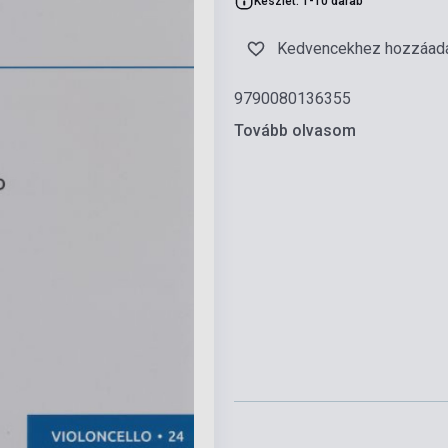
Készlet: 1-10 darab
Kedvencekhez hozzáad
9790080136355
Tovább olvasom