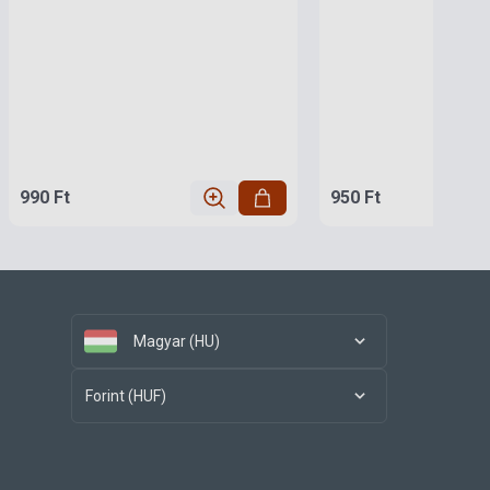
990 Ft
950 Ft
Magyar (HU)
Forint (HUF)