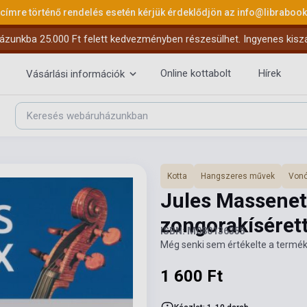
 címre történő rendelés esetén kérjük érdeklődjön az
info@libraboo
ázunkba 25.000 Ft felett kedvezményben részesülhet. Ingyenes kiszáll
Online kottabolt
Hírek
Vásárlási információk
Kotta
Hangszeres művek
Vonó
Jules Massenet:
zongorakíséret
ISBN: M080136355
Még senki sem értékelte a termék
1 600 Ft