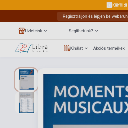
Külföldi
Regisztráljon és lépjen be webáruh
Üzleteink
Segíthetünk?
Kínálat
Akciós termékek