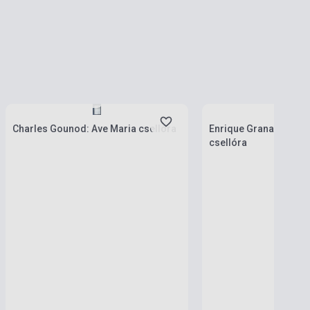
Készlet: 1-10 darab
Készlet: 1-10 darab
Charles Gounod: Ave Maria csellóra
Enrique Granados: Ma
csellóra