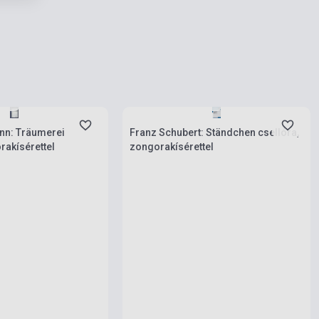
rab
Készlet: 1-10 darab
nn: Träumerei
Franz Schubert: Ständchen csellóra,
rakísérettel
zongorakísérettel