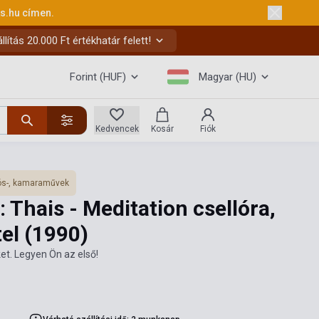
ks.hu
címen.
ítás 20.000 Ft értékhatár felett!
Forint (HUF)
Magyar (HU)
Kedvencek
Kosár
Fiók
s-, kamaraművek
 Thais - Meditation csellóra,
tel
(1990)
et. Legyen Ön az első!