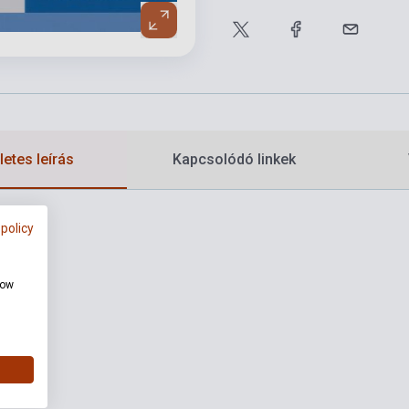
etes leírás
Kapcsolódó linkek
 policy
how