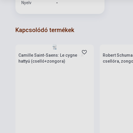
Nyelv
-
Kapcsolódó termékek
Készlet: 1-10 darab
Készlet: 1-10 da
Camille Saint-Saens: Le cygne - A
Robert Schuma
hattyú (cselló+zongora)
csellóra, zongo