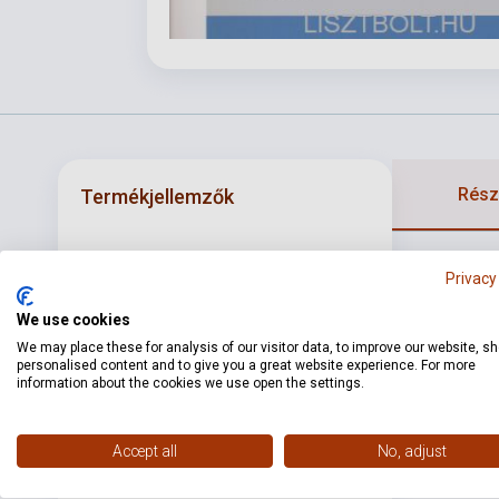
Részl
Termékjellemzők
ISBN
M080136355
Privacy
Szerző
Jules Massenet
We use cookies
We may place these for analysis of our visitor data, to improve our website, s
Kötés
Puhakötés
personalised content and to give you a great website experience. For more
information about the cookies we use open the settings.
Kiadó
EMB
Kiadási év
1990
Accept all
No, adjust
Formátum
Kotta