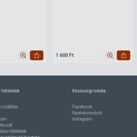
1 600 Ft
 feltételek
Közösségi média
s szállítás
Facebook
Nyelvkönyvbolt
zum
Instagram
atkozat
lási feltételek