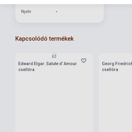
Formátum
Kotta
Nyelv
-
Kapcsolódó termékek
Készlet: 1-10 darab
Készlet: 1-10 da
Edward Elgar: Salute d' Amour
Georg Friedric
csellóra
csellóra