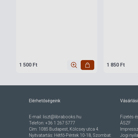
1 500 Ft
1 850 Ft
Elérhetőségeink
Vásárlási
E-mail:
liszt@librabooks.hu
Fizetés é
Telefon:
+36 1 267 5777
ÁSZF
Cím:
1085 Budapest, Kölcsey utca 4.
Impress
Nyitvatartás: Hétfő-Péntek 10-18, Szombat:
Jogi nyil