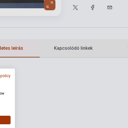
etes leírás
Kapcsolódó linkek
 policy
how