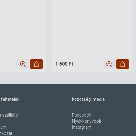
1 600 Ft
 feltételek
Közösségi média
s szállítás
Facebook
Nyelvkönyvbolt
zum
Instagram
atkozat