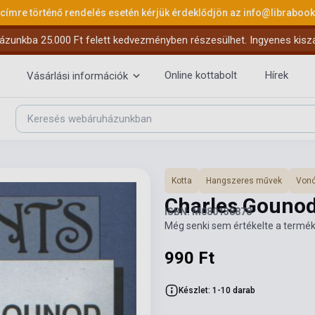
 címre történő rendelés esetén kérjük érdeklődjön az
info@libraboo
ázunkba 25.000 Ft felett kedvezményben részesülhet. Ingyenes kiszáll
Online kottabolt
Hírek
Vásárlási információk
Kotta
Hangszeres művek
Vonó
Charles Gounod
ISBN: M080138878
Még senki sem értékelte a termék
990 Ft
Készlet: 1-10 darab