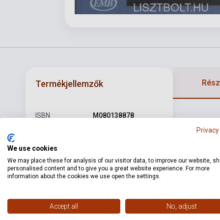
Részl
Termékjellemzők
ISBN
M080138878
Privacy
Szerző
Charles Gounod
We use cookies
Oldalszám
6
We may place these for analysis of our visitor data, to improve our website, s
Kötés
Puhakötés
personalised content and to give you a great website experience. For more
information about the cookies we use open the settings.
Kiadó
EMB
Kiadási év
1991
Accept all
No, adjust