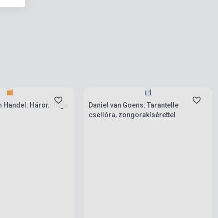
rab
Készlet: 1-10 darab
h Handel: Három fúga
Daniel van Goens: Tarantelle
csellóra, zongorakísérettel