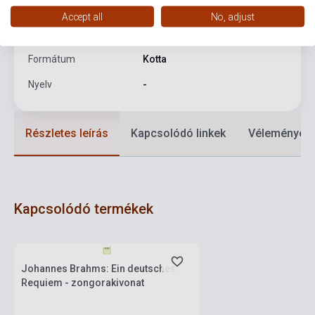
Kiadó
DOVER PUBLICATIONS
Accept all
No, adjust
Kiadási év
2008
Formátum
Kotta
Nyelv
-
Részletes leírás
Kapcsolódó linkek
Vélemények
Kapcsolódó termékek
Készlet: 1-10 darab
Johannes Brahms: Ein deutsches
Requiem - zongorakivonat