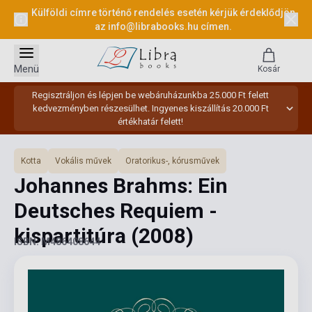
Külföldi címre történő rendelés esetén kérjük érdeklődjön
az
info@librabooks.hu
címen.
Menü
Kosár
Regisztráljon és lépjen be webáruházunkba 25.000 Ft felett
kedvezményben részesülhet. Ingyenes kiszállítás 20.000 Ft
értékhatár felett!
Kotta
Vokális művek
Oratorikus-, kórusművek
Johannes Brahms: Ein
Deutsches Requiem -
kispartitúra
(2008)
ISBN: M486408644