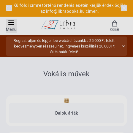
Külföldi címre történő rendelés esetén kérjük érdeklődjön
az
info@librabooks.hu
címen.
Menü
Kosár
Regisztráljon és lépjen be webáruházunkba 25.000 Ft felett
kedvezményben részesülhet. Ingyenes kiszállítás 20.000 Ft
értékhatár felett!
Vokális művek
Dalok, áriák