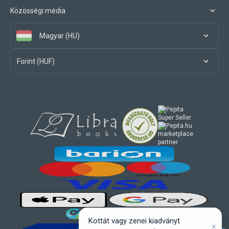
Közösségi média
Magyar (HU)
Forint (HUF)
marketplace
partner
Kottát vagy zenei kiadványt
×