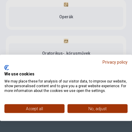
Operák
Oratorikus-, kórusművek
Privacy policy
We use cookies
We may place these for analysis of our visitor data, to improve our website,
show personalised content and to give you a great website experience. For
more information about the cookies we use open the settings.
Elérhetőségeink
Accept all
No, adjust
Vásárlási feltételek