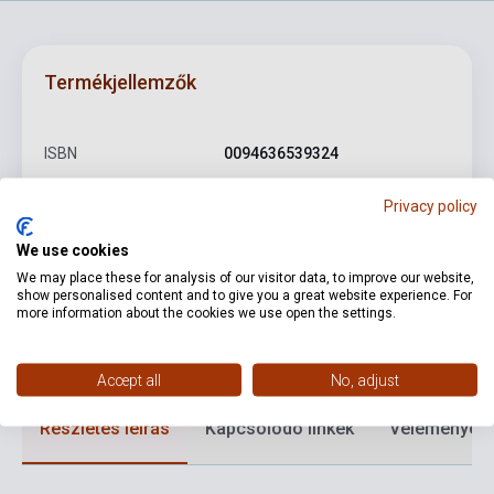
Termékjellemzők
ISBN
0094636539324
Szerző
Johannes Brahms
Privacy policy
Kiadó
WARNER
We use cookies
Kiadási év
2007
We may place these for analysis of our visitor data, to improve our website,
show personalised content and to give you a great website experience. For
Formátum
CD
more information about the cookies we use open the settings.
Nyelv
-
Accept all
No, adjust
Részletes leírás
Kapcsolódó linkek
Vélemények