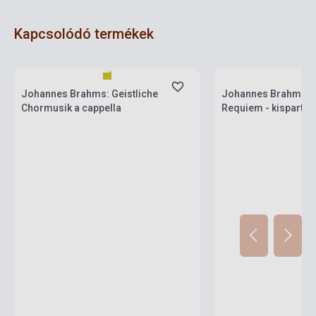
Kapcsolódó termékek
Készlet: 1-10 darab
Készlet: 1-10 darab
Johannes Brahms: Geistliche
Johannes Brahms: E
Chormusik a cappella
Requiem - kispartitú