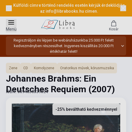
Külföldi címre történő rendelés esetén kérjük érdeklődjön
az
info@librabooks.hu
címen.
Menü
Kosár
Regisztráljon és lépjen be webáruházunkba 25.000 Ft felett
kedvezményben részesülhet. Ingyenes kiszállítás 20.000 Ft
értékhatár felett!
Zene
CD
Komolyzene
Oratorikus művek, kórusmuzsika
Johannes Brahms: Ein
Deutsches Requiem
(2007)
ISBN: 0094636539324
-25% beváltható kedvezménnyel