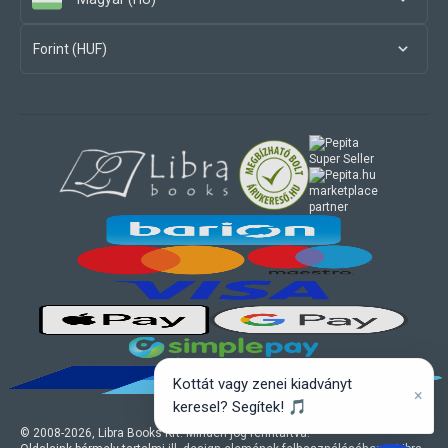
Forint (HUF)
marketplace
partner
Kottát vagy zenei kiadványt
×
keresel? Segítek! 🎵
© 2008-
2026
, Libra Books Kft. Minden jog fenntartva.