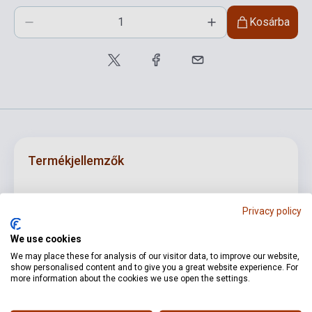
Kosárba
Termékjellemzők
ISBN
M040457070
Privacy policy
Szerző
Gioacchino Rossini
We use cookies
Oldalszám
356
We may place these for analysis of our visitor data, to improve our website,
show personalised content and to give you a great website experience. For
more information about the cookies we use open the settings.
Kötés
Puhakötés
Kiadó
RICORDI