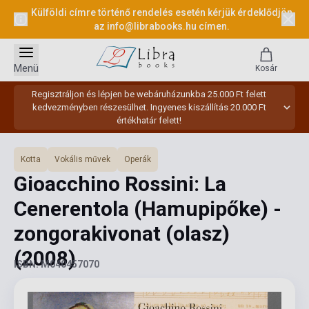
Külföldi címre történő rendelés esetén kérjük érdeklődjön
az
info@librabooks.hu
címen.
Menü
Kosár
Regisztráljon és lépjen be webáruházunkba 25.000 Ft felett
kedvezményben részesülhet. Ingyenes kiszállítás 20.000 Ft
értékhatár felett!
Kotta
Vokális művek
Operák
Gioacchino Rossini: La
Cenerentola (Hamupipőke) -
zongorakivonat (olasz)
(2008)
ISBN: M040457070