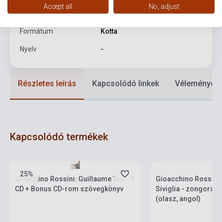
Accept all
No, adjust
Kiadási év
2008
Formátum
Kotta
Nyelv
-
Részletes leírás
Kapcsolódó linkek
Vélemények
Kapcsolódó termékek
Készlet: 1-10 darab
Készlet: 1-10 darab
25%
Gioachino Rossini: Guillaume Tell - 4
Gioacchino Rossini: 
CD + Bonus CD-rom szövegkönyv
Siviglia - zongoraki
(olasz, angol)