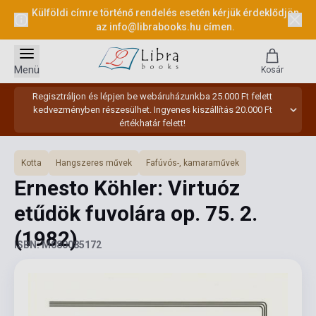
Külföldi címre történő rendelés esetén kérjük érdeklődjön
az
info@librabooks.hu
címen.
Menü
Kosár
Regisztráljon és lépjen be webáruházunkba 25.000 Ft felett
kedvezményben részesülhet. Ingyenes kiszállítás 20.000 Ft
értékhatár felett!
Kotta
Hangszeres művek
Fafúvós-, kamaraművek
Ernesto Köhler: Virtuóz
etűdök fuvolára op. 75. 2.
(1982)
ISBN: M080085172