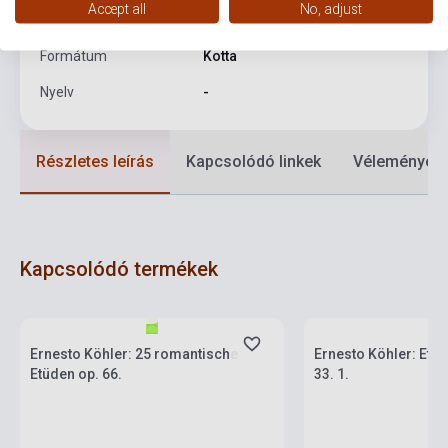
Accept all
No, adjust
Kiadási év
1982
Formátum
Kotta
Nyelv
-
Részletes leírás
Kapcsolódó linkek
Vélemények
Kapcsolódó termékek
Készlet: 1-10 darab
Készlet: 1-10 darab
Ernesto Köhler: 25 romantische
Ernesto Köhler: Etűd
Etüden op. 66.
33. 1.