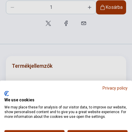
Kosárba
Termékjellemzők
ISBN
M080085172
Privacy policy
Szerző
Ernesto Köhler
We use cookies
Oldalszám
28
We may place these for analysis of our visitor data, to improve our website,
show personalised content and to give you a great website experience. For
Kötés
Puhakötés
more information about the cookies we use open the settings.
Kiadó
EMB