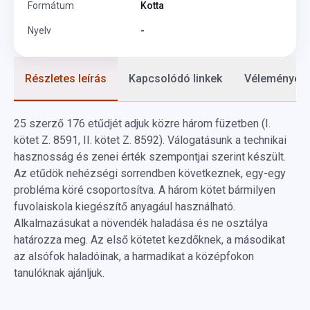
Formátum
Kotta
Nyelv
-
Részletes leírás
Kapcsolódó linkek
Vélemények
25 szerző 176 etűdjét adjuk közre három füzetben (I.
kötet Z. 8591, II. kötet Z. 8592). Válogatásunk a technikai
hasznosság és zenei érték szempontjai szerint készült.
Az etűdök nehézségi sorrendben következnek, egy-egy
probléma köré csoportosítva. A három kötet bármilyen
fuvolaiskola kiegészítő anyagául használható.
Alkalmazásukat a növendék haladása és ne osztálya
határozza meg. Az első kötetet kezdőknek, a másodikat
az alsófok haladóinak, a harmadikat a középfokon
tanulóknak ajánljuk.