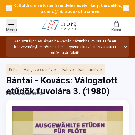
Külföldi címre történő rendelés esetén kérjük érdeklődjön
az
info@librabooks.hu
címen.
Menü
Kosár
Regisztráljon és lépjen be webáruházunkba 25.000 Ft felett
kedvezményben részesülhet. Ingyenes kiszállítás 20.000 Ft
értékhatár felett!
Kotta
Hangszeres művek
Fafúvós-, kamaraművek
Bántai - Kovács: Válogatott
etűdök fuvolára 3.
(1980)
ISBN: M080085936