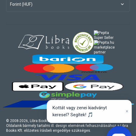
Forint (HUF)
marketplace
partner
Kottát vagy zenei kiadványt
×
keresel? Segítek! 🎵
© 2008-
2026
, Libra Books Kft. Minden jog fenntartva.
Oldalaink bármely tartalmi ill. design elemének felhasználásához a Libra
Books Kft. előzetes írásbeli engedélye szükséges.