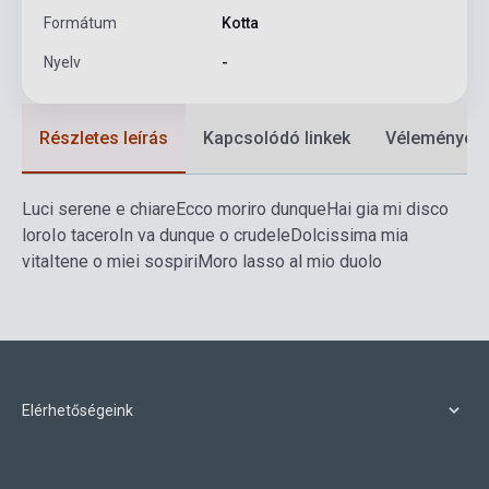
Formátum
Kotta
Nyelv
-
Részletes leírás
Kapcsolódó linkek
Vélemények
Luci serene e chiare
Ecco moriro dunque
Hai gia mi disco
loro
Io tacero
In va dunque o crudele
Dolcissima mia
vita
Itene o miei sospiri
Moro lasso al mio duolo
Elérhetőségeink