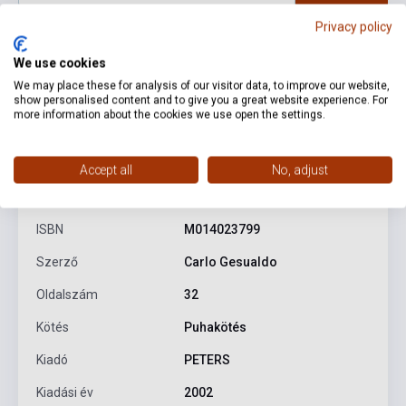
Privacy policy
We use cookies
We may place these for analysis of our visitor data, to improve our website,
show personalised content and to give you a great website experience. For
more information about the cookies we use open the settings.
Termékjellemzők
Accept all
No, adjust
ISBN
M014023799
Szerző
Carlo Gesualdo
Oldalszám
32
Kötés
Puhakötés
Kiadó
PETERS
Kiadási év
2002