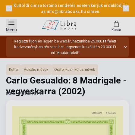
Külföldi címre történő rendelés esetén kérjük érdeklődjön
az
info@librabooks.hu
címen.
Menü
Kosár
Regisztráljon és lépjen be webáruházunkba 25.000 Ft felett
kedvezményben részesülhet. Ingyenes kiszállítás 20.000 Ft
értékhatár felett!
Kotta
Vokális művek
Oratorikus-, kórusművek
Carlo Gesualdo: 8 Madrigale -
vegyeskarra
(2002)
ISBN: M014023799