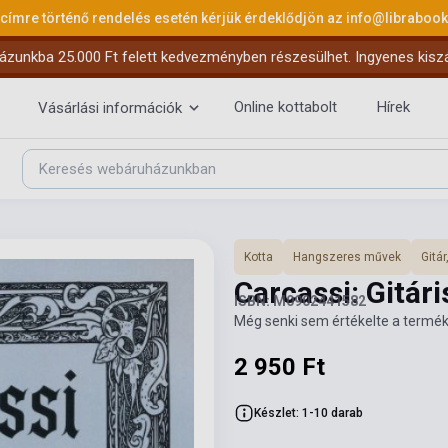
 címre történő rendelés esetén kérjük érdeklődjön az
info@libraboo
ázunkba 25.000 Ft felett kedvezményben részesülhet. Ingyenes kiszáll
Online kottabolt
Hírek
Vásárlási információk
Kotta
Hangszeres művek
Gitár
Carcassi: Gitár
ISBN: M0902441582
Még senki sem értékelte a termék
2 950 Ft
Készlet: 1-10 darab