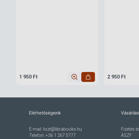
1 950 Ft
2 950 Ft
Elérhetőségeink
Vásárlási
E-mail:
liszt@librabooks.hu
Fizetés é
Telefon:
+36 1 267 5777
ÁSZF