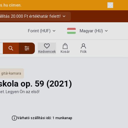
ks.hu
címen.
ítás 20.000 Ft értékhatár felett!
Forint (HUF)
Magyar (HU)
Kedvencek
Kosár
Fiók
, gitár-kamara
iskola op. 59
(2021)
et. Legyen Ön az első!
Várható szállítási idő: 1 munkanap