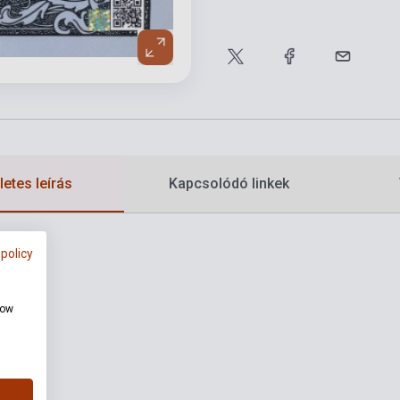
etes leírás
Kapcsolódó linkek
 policy
how