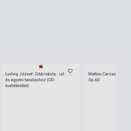
Készlet: 1-10 darab
Készlet: 1-10 darab
Ludvig József: Gitáriskola - iskolai
Matteo Carcassi: 25 et
és egyéni tanuláshoz (CD-
Op.60
melléklettel)