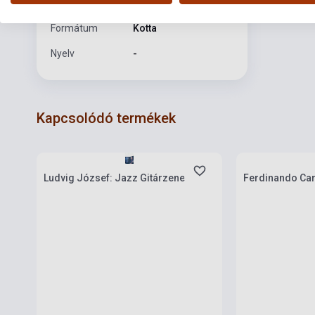
Kiadási év
2021
Formátum
Kotta
Nyelv
-
Kapcsolódó termékek
Készlet: 1-10 darab
Készlet: 1-10 da
Ludvig József: Jazz Gitárzene
Ferdinando Caru