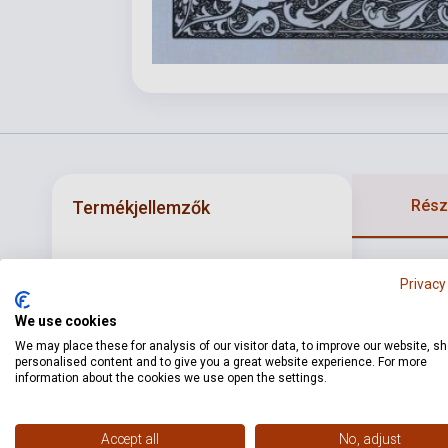
Részl
Termékjellemzők
ISBN
M0902441582
Privacy
Szerző
Matteo Carcassi
We use cookies
Oldalszám
89
We may place these for analysis of our visitor data, to improve our website, s
personalised content and to give you a great website experience. For more
information about the cookies we use open the settings.
Kötés
Puhakötés
Kiadó
KONCERT 1234 KFT
Accept all
No, adjust