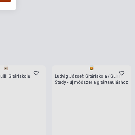
rab
Készlet: 1-10 darab
lli: Gitáriskola
Ludvig József: Gitáriskola / Guitar
Study - új módszer a gitártanuláshoz