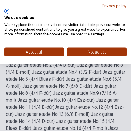
Nyelv
-
Privacy policy
We use cookies
Részletes leírás
Kapcsolódó linkek
Vélemények
We may place these for analysis of our visitor data, to improve our website,
show personalised content and to give you a great website experience. For
more information about the cookies we use open the settings.
Cat and Mouse
Wandering
1921 Dream
Sunny side
Humming
Argentine tango
The meaning of life
Accept all
No, adjust
Monotonous blues
Jazz guitar etude No.1 (4/8 E-moll)
Jazz guitar etude No.2 (4/4 B-dúr)
Jazz guitar etude No.3
(4/4 E-moll)
Jazz guitar etude No.4 (3/2 F-dúr)
Jazz guitar
etude No.5 (4/4 Blues F-dúr)
Jazz guitar etude No.6 (5/4
A-moll)
Jazz guitar etude No.7 (6/8 D-dúr)
Jazz guitar
etude No.8 (4/4 F-dúr)
Jazz guitar etude No.9 (7/16 A-
moll)
Jazz guitar etude No.10 (4/4 Esz-dúr)
Jazz guitar
etude No.11 (4/4 B-dúr)
Jazz guitar etude No.12 (4/4 Esz-
dúr)
Jazz guitar etude No.13 (6/8 E-moll)
Jazz guitar
etude No.14 (4/4 D-dúr)
Jazz guitar etude No.15 (4/4
Blues B-dúr)
Jazz guitar etude No.16 (4/4 F-moll)
Jazz