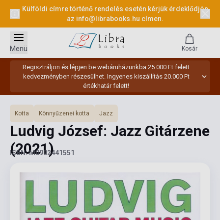
Külföldi címre történő rendelés esetén kérjük érdeklődjön
az
info@librabooks.hu
címen.
Menü
Kosár
Regisztráljon és lépjen be webáruházunkba 25.000 Ft felett
kedvezményben részesülhet. Ingyenes kiszállítás 20.000 Ft
értékhatár felett!
Kotta
Könnyűzenei kotta
Jazz
Ludvig József: Jazz Gitárzene
(2021)
ISBN: M0902441551