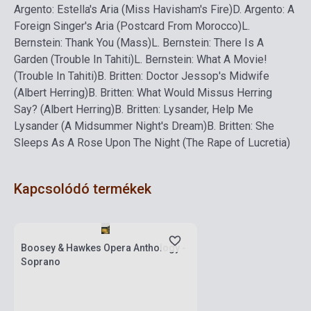
Argento: Estella's Aria (Miss Havisham's Fire)
D. Argento: A
Foreign Singer's Aria (Postcard From Morocco)
L.
Bernstein: Thank You (Mass)
L. Bernstein: There Is A
Garden (Trouble In Tahiti)
L. Bernstein: What A Movie!
(Trouble In Tahiti)
B. Britten: Doctor Jessop's Midwife
(Albert Herring)
B. Britten: What Would Missus Herring
Say? (Albert Herring)
B. Britten: Lysander, Help Me
Lysander (A Midsummer Night's Dream)
B. Britten: She
Sleeps As A Rose Upon The Night (The Rape of Lucretia)
Kapcsolódó termékek
Készlet: 1-10 darab
Boosey & Hawkes Opera Anthology -
Soprano