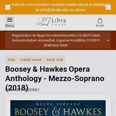
Külföldi címre történő rendelés esetén kérjük érdeklődjön
az
info@librabooks.hu
címen.
Menü
Kosár
Regisztráljon és lépjen be webáruházunkba 25.000 Ft felett
kedvezményben részesülhet. Ingyenes kiszállítás 20.000 Ft
értékhatár felett!
Kotta
Vokális művek
Dalok, áriák
Boosey & Hawkes Opera
Anthology - Mezzo-Soprano
(2018)
ISBN: M1540030061