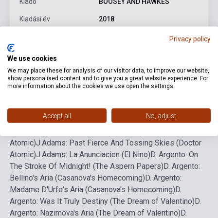
Kiadó
BOOSEY AND HAWKES
Kiadási év
2018
Formátum
Kotta
Privacy policy
Nyelv
-
We use cookies
We may place these for analysis of our visitor data, to improve our website,
show personalised content and to give you a great website experience. For
more information about the cookies we use open the settings.
Részletes leírás
Kapcsolódó linkek
Vélemények
Accept all
No, adjust
J.Adams: I Must Have Been Hysterical (The Death of
Kinghoffer)
J.Adams: Am I In Your Light? (Doctor
Atomic)
J.Adams: Past Fierce And Tossing Skies (Doctor
Atomic)
J.Adams: La Anunciacion (El Nino)
D. Argento: On
The Stroke Of Midnight! (The Aspern Papers)
D. Argento:
Bellino's Aria (Casanova's Homecoming)
D. Argento:
Madame D'Urfe's Aria (Casanova's Homecoming)
D.
Argento: Was It Truly Destiny (The Dream of Valentino)
D.
Argento: Nazimova's Aria (The Dream of Valentino)
D.