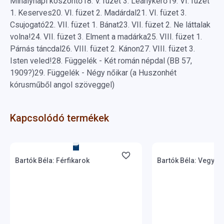
Mihálynapi köszöntő
18.
V. füzet 3. Leánykérő
19.
VI. füzet
1. Keserves
20.
VI. füzet 2. Madárdal
21.
VI. füzet 3.
Csujogató
22.
VII. füzet 1. Bánat
23.
VII. füzet 2. Ne láttalak
volna!
24.
VII. füzet 3. Elment a madárka
25.
VIII. füzet 1.
Párnás táncdal
26.
VIII. füzet 2. Kánon
27.
VIII. füzet 3.
Isten veled!
28.
Függelék - Két román népdal (BB 57,
1909?)
29.
Függelék - Négy nőikar (a Huszonhét
kórusműből angol szöveggel)
Kapcsolódó termékek
Készlet: 1-10 darab
Készlet: 1-10 darab
Bartók Béla: Férfikarok
Bartók Béla: Vegyes