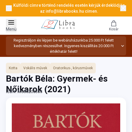
Külföldi címre történő rendelés esetén kérjük érdeklődjön
az
info@librabooks.hu
címen.
Menü
Kosár
Regisztráljon és lépjen be webáruházunkba 25.000 Ft felett
kedvezményben részesülhet. Ingyenes kiszállítás 20.000 Ft
értékhatár felett!
Kotta
Vokális művek
Oratorikus-, kórusművek
Bartók Béla: Gyermek- és
Nőikarok
(2021)
ISBN: M080200353