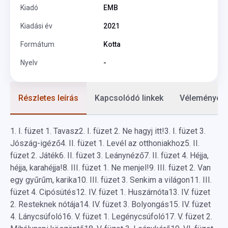
Kiadó
EMB
Kiadási év
2021
Formátum
Kotta
Nyelv
-
Részletes leírás
Kapcsolódó linkek
Vélemények
1.
I. füzet 1. Tavasz
2.
I. füzet 2. Ne hagyj itt!
3.
I. füzet 3.
Jószág-igéző
4.
II. füzet 1. Levél az otthoniakhoz
5.
II.
füzet 2. Játék
6.
II. füzet 3. Leánynéző
7.
II. füzet 4. Héjja,
héjja, karahéjja!
8.
III. füzet 1. Ne menjel!
9.
III. füzet 2. Van
egy gyűrűm, karika
10.
III. füzet 3. Senkim a világon
11.
III.
füzet 4. Cipósütés
12.
IV. füzet 1. Huszárnóta
13.
IV. füzet
2. Resteknek nótája
14.
IV. füzet 3. Bolyongás
15.
IV. füzet
4. Lánycsúfoló
16.
V. füzet 1. Legénycsúfoló
17.
V. füzet 2.