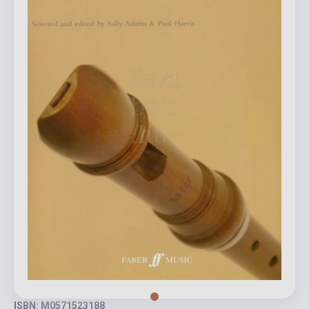
ISBN: M0571523188