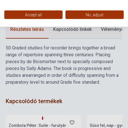
Nyelv
-
Accept all
No, adjust
Részletes leírás
Kapcsolódó linkek
Vélemények
50 Graded studies for recorder brings together a broad
range of repertoire spanning three centuries. Placing
pieces by de Boismortier next to specially composed
pieces by Sally Adams. The book is progressive and
studies arearranged in order of difficulty spanning from a
preparatory level to around Grade five standard.
Kapcsolódó termékek
Készlet: 1-10 darab
Készlet: 1-10 darab
Zombola Péter: Suite - furulyára
Süss fel, nap - gye