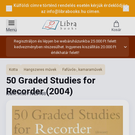
Külföldi címre történő rendelés esetén kérjük érdeklődjön
az
info@librabooks.hu
címen.
Menü
Kosár
Regisztráljon és lépjen be webáruházunkba 25.000 Ft felett
kedvezményben részesülhet. Ingyenes kiszállítás 20.000 Ft
értékhatár felett!
Kotta
Hangszeres művek
Fafúvós-, kamaraművek
50 Graded Studies for
Recorder
(2004)
ISBN: M0571523188