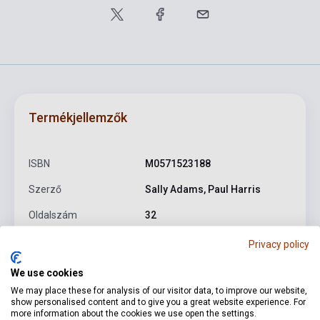
Termékjellemzők
ISBN
M0571523188
Szerző
Sally Adams, Paul Harris
Oldalszám
32
Kötés
Puhakötés
Privacy policy
Kiadó
FABER MUSIC
We use cookies
We may place these for analysis of our visitor data, to improve our website,
Kiadási év
2004
show personalised content and to give you a great website experience. For
more information about the cookies we use open the settings.
Formátum
Kotta