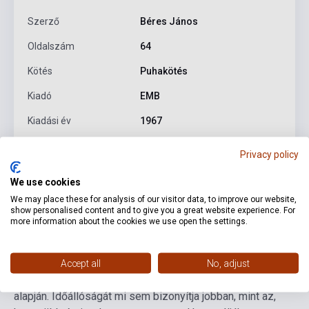
Szerző
Béres János
Oldalszám
64
Kötés
Puhakötés
Kiadó
EMB
Kiadási év
1967
Formátum
Kotta
Privacy policy
Nyelv
-
We use cookies
We may place these for analysis of our visitor data, to improve our website,
show personalised content and to give you a great website experience. For
Részletes leírás
Kapcsolódó linkek
Vélemények
more information about the cookies we use open the settings.
'...Ez a furulyaiskola 1965-ben készült, a magyar
Accept all
No, adjust
zeneoktatási módszer (Kodály-módszer) irányelvei
alapján. Időállóságát mi sem bizonyítja jobban, mint az,