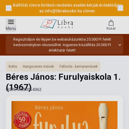
Külföldi címre történő rendelés esetén kérjük érdeklődjön
az
info@librabooks.hu
címen.
Menü
Kosár
Regisztráljon és lépjen be webáruházunkba 25.000 Ft felett
kedvezményben részesülhet. Ingyenes kiszállítás 20.000 Ft
értékhatár felett!
Kotta
Hangszeres művek
Fafúvós-, kamaraművek
Béres János: Furulyaiskola 1.
(1967)
ISBN: M080054062