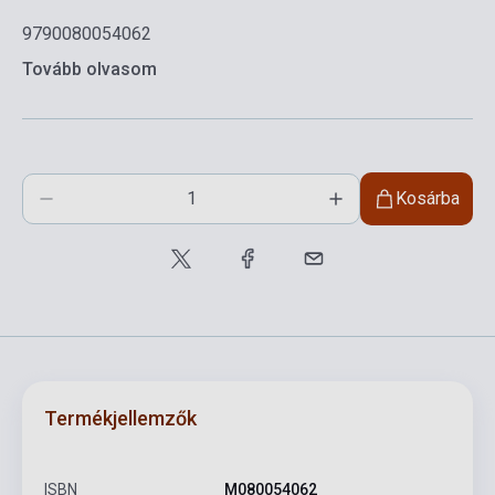
9790080054062
Tovább olvasom
Kosárba
Termékjellemzők
ISBN
M080054062