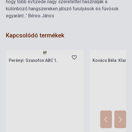
hogy több évtizede nagy szeretettel használják a
különböző hangszereken játszó furulyások és fúvósok
egyaránt...' Béres János
Kapcsolódó termékek
Készlet: 1-10 darab
Készlet: 1-10 darab
Perényi: Szaxofon ABC 1.
Kovács Béla: Klariné