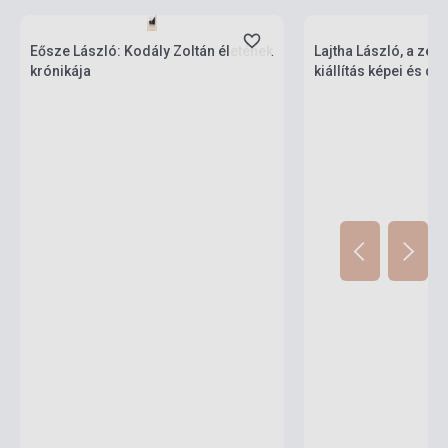
Stock: 1-10 copies
Stock: 1-10 copies
Eősze László: Kodály Zoltán életének
Lajtha László, a zene
krónikája
kiállítás képei és 