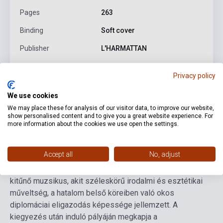
Pages
263
Binding
Soft cover
Publisher
L'HARMATTAN
Date of publication
2024
Privacy policy
Format
Book
We use cookies
Language
Hungarian
We may place these for analysis of our visitor data, to improve our website,
show personalised content and to give you a great website experience. For
more information about the cookies we use open the settings.
Detailed description
Related links
Reviews
F
Accept all
No, adjust
Liszt és Wagner bizalmasai körében jellemes barát,
kitűnő muzsikus, akit széleskörű irodalmi és esztétikai
műveltség, a hatalom belső köreiben való okos
diplomáciai eligazodás képessége jellemzett. A
kiegyezés után induló pályáján megkapja a