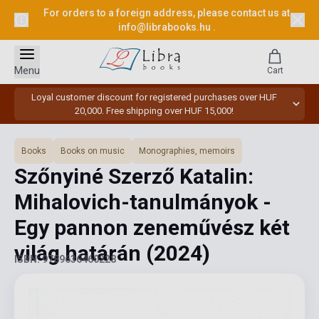
For orders to a foreign address, please contact us at
info@librabooks.hu
.
Menu
Cart
Loyal customer discount for registered purchases over HUF
20,000. Free shipping over HUF 15,000!
Books
Books on music
Monographies, memoirs
Szőnyiné Szerző Katalin:
Mihalovich-tanulmányok -
Egy pannon zeneművész két
világ határán
(2024)
ISBN: 9789636460228