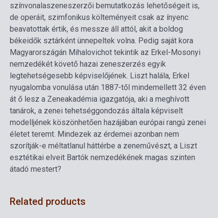
színvonalaszeneszerzői bemutatkozás lehetőségeit is,
de operáit, szimfonikus költeményeit csak az ínyenc
beavatottak értik, és messze áll attól, akit a boldog
békeidők sztárként ünnepeltek volna. Pedig saját kora
Magyarországán Mihalovichot tekintik az Erkel-Mosonyi
nemzedékét követő hazai zeneszerzés egyik
legtehetségesebb képviselőjének. Liszt halála, Erkel
nyugalomba vonulása után 1887-től mindemellett 32 éven
át ő lesz a Zeneakadémia igazgatója, aki a meghívott
tanárok, a zenei tehetséggondozás általa képviselt
modelljének köszönhetően hazájában európai rangú zenei
életet teremt. Mindezek az érdemei azonban nem
szorítják-e méltatlanul háttérbe a zeneművészt, a Liszt
esztétikai elveit Bartók nemzedékének magas szinten
átadó mestert?
Related products