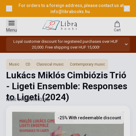
For orders to a foreign address, please contact us at
info@librabooks.hu
.
Menu
Cart
Loyal customer discount for registered purchases over HUF
20,000. Free shipping over HUF 15,000!
Music
CD
Classical music
Contemporary music
Lukács Miklós Cimbiózis Trió
- Ligeti Ensemble: Responses
to Ligeti
(2024)
ISBN: 5998309303302
-25% With redeemable discount