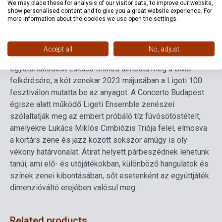
We may place these for analysis of our visitor data, to improve our website,
show personalised content and to give you a great website experience. For
more information about the cookies we use open the settings.
A Ligeti György születésének centenáriumán készült
lemezen Lukács Miklós Cimbiózis Triója, illetve a Ligeti
Ensemble fogalmazza meg válaszait a Tíz darab
Accept all
No, adjust
fúvósötösre című Ligeti-műben felvetett kérdésekre. Az
együttműködést Lukács Miklós álmodta meg a BMC
felkérésére, a két zenekar 2023 májusában a Ligeti 100
fesztiválon mutatta be az anyagot.
A Concerto Budapest
égisze alatt működő Ligeti Ensemble zenészei
szólaltatják meg az embert próbáló tíz fúvósötöstételt,
amelyekre Lukács Miklós Cimbiózis Triója felel, elmosva
a kortárs zene és jazz között sokszor amúgy is oly
vékony határvonalat. Átirat helyett párbeszédnek lehetünk
tanúi, ami elő- és utójátékokban, különböző hangulatok és
színek zenei kibontásában, sőt esetenként az együttjáték
dimenzióváltó erejében valósul meg.
Related products