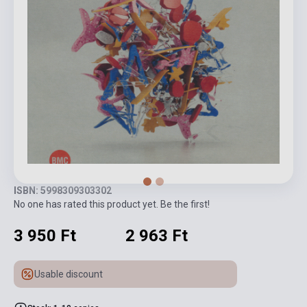
ISBN: 5998309303302
No one has rated this product yet. Be the first!
3 950 Ft
2 963 Ft
Usable discount