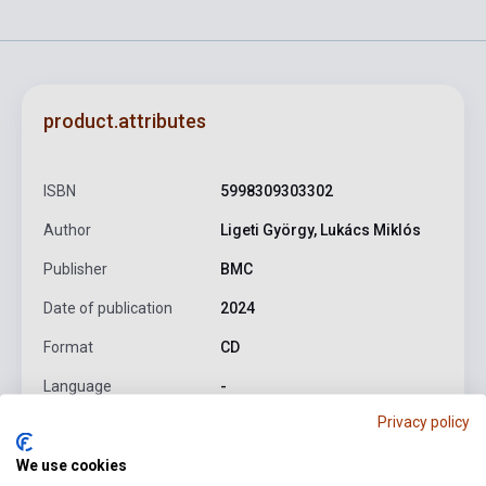
product.attributes
ISBN
5998309303302
Author
Ligeti György, Lukács Miklós
Publisher
BMC
Date of publication
2024
Format
CD
Language
-
Privacy policy
Detailed description
Related links
Reviews
F
We use cookies