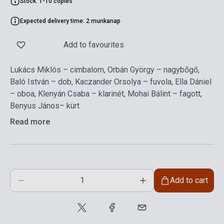
Stock: 1-10 copies
Expected delivery time: 2 munkanap
Add to favourites
Lukács Miklós – cimbalom, Orbán György – nagybőgő,
Baló István – dob, Kaczander Orsolya – fuvola, Ella Dániel
– oboa, Klenyán Csaba – klarinét, Mohai Bálint – fagott,
Benyus János– kürt
Read more
Add to cart