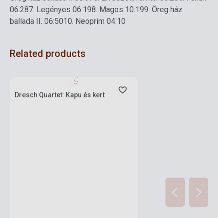
06:28
7. Legényes 06:19
8. Magos 10:19
9. Öreg ház
ballada II. 06:50
10. Neoprim 04:10
Related products
Stock: 1-10 copies
Dresch Quartet: Kapu és kert