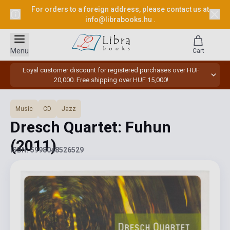
For orders to a foreign address, please contact us at
info@librabooks.hu
.
Menu
Cart
Loyal customer discount for registered purchases over HUF
20,000. Free shipping over HUF 15,000!
Music
CD
Jazz
Dresch Quartet: Fuhun
(2011)
ISBN: 5998048526529