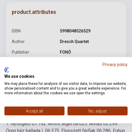
product.attributes
ISBN
5998048526529
Author
Dresch Quartet
Publisher
FONÓ
Date of publication
2011
Privacy policy
Format
CD
We use cookies
We may place these for analysis of our visitor data, to improve our website,
Language
-
show personalised content and to give you a great website experience. For
more information about the cookies we use open the settings.
Detailed description
Related links
Reviews
F
Accept all
No, adjust
1. Nyitogató 07:14
2. Amott legel 08:02
3. Annás 02:29
4.
Öreg ház ballada I. 06:37
5. Elveszett férfiak 06:28
6. Fuhun