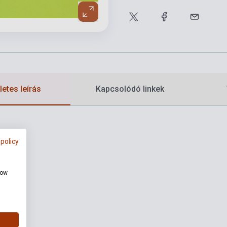
etes leírás
Kapcsolódó linkek
 policy
how