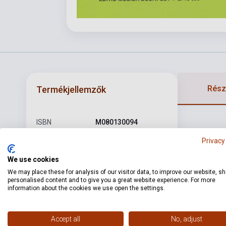
Részl
Termékjellemzők
ISBN
M080130094
Wolfgang Amadeus
Privacy
Szerző
Mozart
We use cookies
Oldalszám
28
We may place these for analysis of our visitor data, to improve our website, s
personalised content and to give you a great website experience. For more
Kötés
Puhakötés
information about the cookies we use open the settings.
Kiadó
EMB
Accept all
No, adjust
Kiadási év
1985