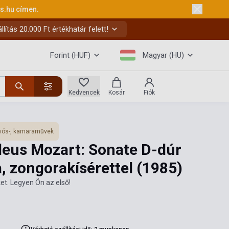
ks.hu
címen.
ítás 20.000 Ft értékhatár felett!
Forint (HUF)
Magyar (HU)
Kedvencek
Kosár
Fiók
vós-, kamaraművek
eus Mozart: Sonate D-dúr
a, zongorakísérettel
(1985)
et. Legyen Ön az első!