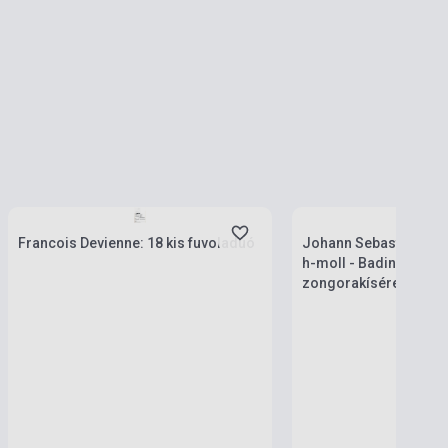
Készlet: 1-10 darab
Készlet: 1-10 darab
Francois Devienne: 18 kis fuvoladuó
Johann Sebastian Bach
h-moll - Badinerie (fu
zongorakísérettel)