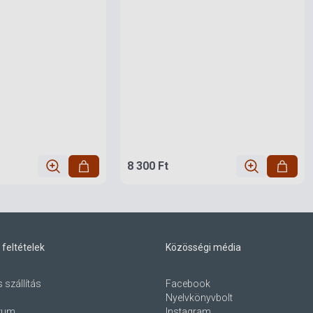
8 300 Ft
 feltételek
Közösségi média
s szállítás
Facebook
Nyelvkönyvbolt
zum
Instagram