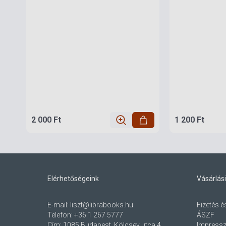
2 000 Ft
1 200 Ft
Elérhetőségeink
Vásárlási
E-mail:
liszt@librabooks.hu
Fizetés é
Telefon:
+36 1 267 5777
ÁSZF
Cím:
1085 Budapest, Kölcsey utca 4.
Impress