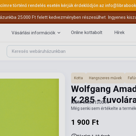
 címre történő rendelés esetén kérjük érdeklődjön az
info@libraboo
ázunkba 25.000 Ft felett kedvezményben részesülhet. Ingyenes kiszáll
Online kottabolt
Hírek
Vásárlási információk
Kotta
Hangszeres művek
Fafú
Wolfgang Amad
K.285 - fuvolár
ISBN: M080130094
Még senki sem értékelte a termék
1 900 Ft