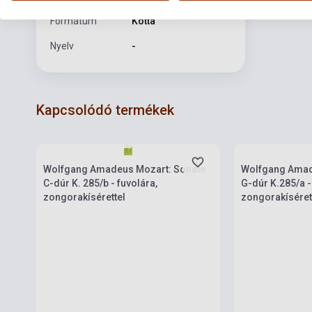
Formátum
Kotta
Nyelv
-
Kapcsolódó termékek
Készlet: 1-10 darab
Készlet: 1-10 da
Wolfgang Amadeus Mozart: Sonate
Wolfgang Amad
C-dúr K. 285/b - fuvolára,
G-dúr K.285/a -
zongorakísérettel
zongorakíséret