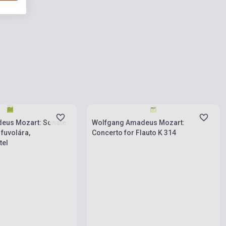
rab
Készlet: 1-10 darab
eus Mozart: Sonate
Wolfgang Amadeus Mozart:
 fuvolára,
Concerto for Flauto K 314
tel