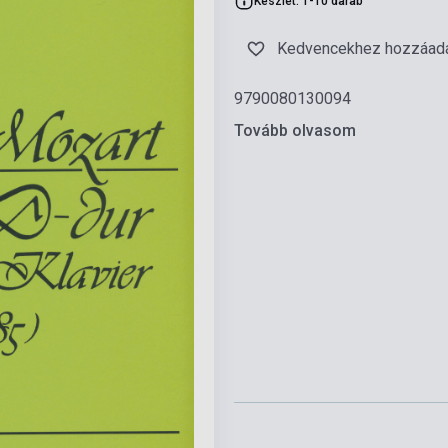
Készlet: 1-10 darab
Kedvencekhez hozzáad
9790080130094
Tovább olvasom