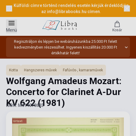
Külföldi címre történő rendelés esetén kérjük érdeklődjön
az
info@librabooks.hu
címen.
Menü
Kosár
Regisztráljon és lépjen be webáruházunkba 25.000 Ft felett
kedvezményben részesülhet. Ingyenes kiszállítás 20.000 Ft
értékhatár felett!
Kotta
Hangszeres művek
Fafúvós-, kamaraművek
Wolfgang Amadeus Mozart:
Concerto for Clarinet A-Dur
KV 622
(1981)
ISBN: M014078683