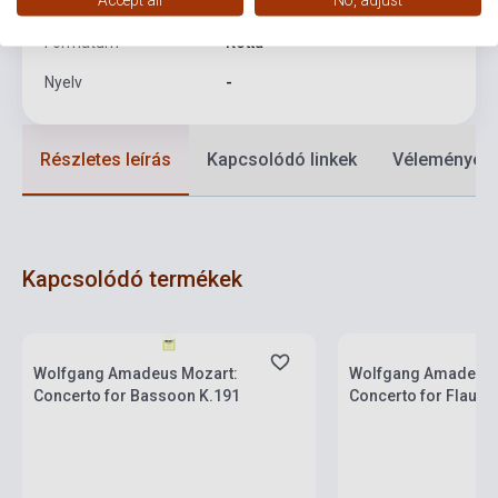
Kiadási év
1981
Formátum
Kotta
Nyelv
-
Részletes leírás
Kapcsolódó linkek
Vélemények
Kapcsolódó termékek
Készlet: 1-10 darab
Készlet: 1-10 darab
Wolfgang Amadeus Mozart:
Wolfgang Amadeus 
Concerto for Bassoon K.191
Concerto for Flauto 