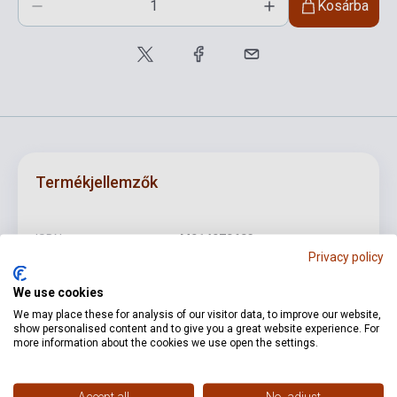
Kosárba
Termékjellemzők
ISBN
M014078683
Privacy policy
Szerző
Wolfgang Amadeus Mozart
We use cookies
Oldalszám
54
We may place these for analysis of our visitor data, to improve our website,
show personalised content and to give you a great website experience. For
Kötés
Puhakötés
more information about the cookies we use open the settings.
Kiadó
PETERS
Accept all
No, adjust