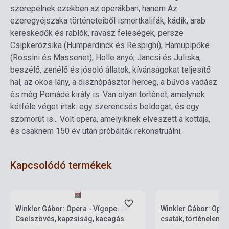
szerepelnek ezekben az operákban, hanem Az
ezeregyéjszaka történeteiből ismertkalifák, kádik, arab
kereskedők és rablók, ravasz feleségek, persze
Csipkerózsika (Humperdinck és Respighi), Hamupipőke
(Rossini és Massenet), Holle anyó, Jancsi és Juliska,
beszélő, zenélő és jósoló állatok, kívánságokat teljesítő
hal, az okos lány, a disznópásztor herceg, a bűvös vadász
és még Pomádé király is. Van olyan történet, amelynek
kétféle véget írtak: egy szerencsés boldogat, és egy
szomorút is... Volt opera, amelyiknek elveszett a kottája,
és csaknem 150 év után próbálták rekonstruálni.
Kapcsolódó termékek
Készlet: 1-10 darab
Készlet: 1-10 darab
Winkler Gábor: Opera - Vígoperák -
Winkler Gábor: Opera
Cselszövés, kapzsiság, kacagás
csaták, történelem