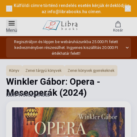
Külföldi címre történő rendelés esetén kérjük érdeklődjön
az
info@librabooks.hu
címen.
Menü
Kosár
Regisztráljon és lépjen be webáruházunkba 25.000 Ft felett
kedvezményben részesülhet. Ingyenes kiszállítás 20.000 Ft
értékhatár felett!
Könyv
Zenei tárgyú könyvek
Zenei könyvek gyerekeknek
Winkler Gábor: Opera -
Meseoperák
(2024)
ISBN: 9789633494585