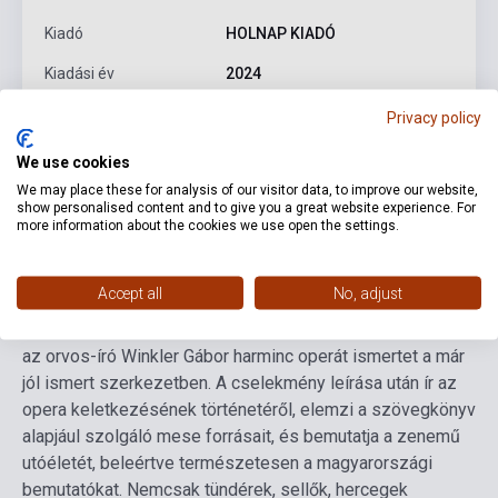
Kiadó
HOLNAP KIADÓ
Kiadási év
2024
Formátum
Könyv
Privacy policy
Nyelv
Magyar
We use cookies
We may place these for analysis of our visitor data, to improve our website,
show personalised content and to give you a great website experience. For
more information about the cookies we use open the settings.
Részletes leírás
Kapcsolódó linkek
Vélemények
Accept all
No, adjust
OPERA-sorozatunk negyedik darabjában, amelyben az
operák szövegkönyvei mind a világ meséiből készültek,
az orvos-író Winkler Gábor harminc operát ismertet a már
jól ismert szerkezetben. A cselekmény leírása után ír az
opera keletkezésének történetéről, elemzi a szövegkönyv
alapjául szolgáló mese forrásait, és bemutatja a zenemű
utóéletét, beleértve természetesen a magyarországi
bemutatókat. Nemcsak tündérek, sellők, hercegek