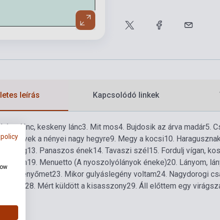
etes leírás
Kapcsolódó linkek
 Lánc, lánc, keskeny lánc
3. Mit mos
4. Bujdosik az árva madár
5. C
 policy
a kimegyek a nényei nagy hegyre
9. Megy a kocsi
10. Haraguszna
sak alig
13. Panaszos ének
14. Tavaszi szél
15. Fordulj vígan, ko
lomáson
19. Menuetto (A nyoszolyólányok éneke)
20. Lányom, lá
how
m keszkenyőmet
23. Mikor gulyáslegény voltam
24. Nagydorogi cs
ar venni
28. Mért küldött a kisasszony
29. Áll előttem egy virágsz