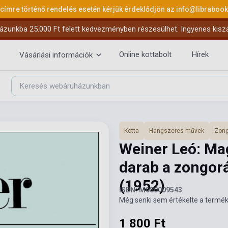
 címre történő rendelés esetén kérjük érdeklődjön az
info@libraboo
ázunkba 25.000 Ft felett kedvezményben részesülhet. Ingyenes kiszáll
Online kottabolt
Hírek
Vásárlási információk
Kotta
Hangszeres művek
Zong
Weiner Leó: Mag
darab a zongorá
(1952)
ISBN: M080009543
Még senki sem értékelte a termék
1 800 Ft