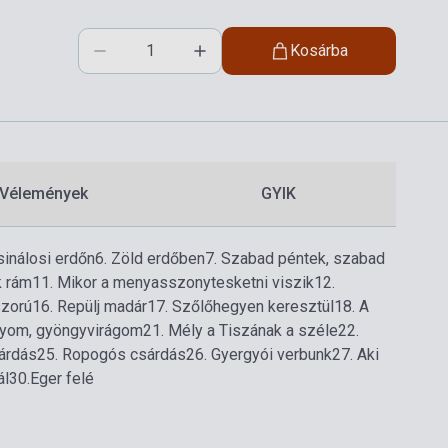
Kosárba
Vélemények
GYIK
sinálosi erdőn
6. Zöld erdőben
7. Szabad péntek, szabad
k rám
11. Mikor a menyasszonytesketni viszik
12.
szorú
16. Repülj madár
17. Szőlőhegyen keresztül
18. A
nyom, gyöngyvirágom
21. Mély a Tiszának a széle
22.
árdás
25. Ropogós csárdás
26. Gyergyói verbunk
27. Aki
ál
30.Eger felé