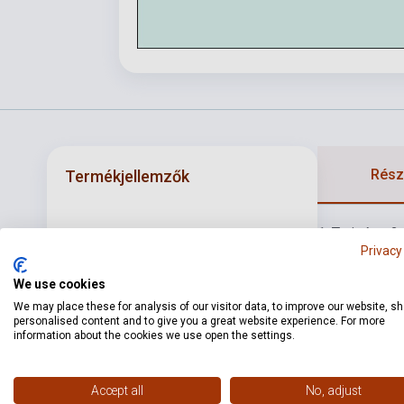
Részl
Termékjellemzők
1. Tari réten
2.
ISBN
M080009543
Privacy
szombat
8. H
Szerző
Weiner Leó
Lefeküdtem c
We use cookies
veszprémi ál
Oldalszám
24
We may place these for analysis of our visitor data, to improve our website, s
Elvesztette
personalised content and to give you a great website experience. For more
Kötés
Puhakötés
information about the cookies we use open the settings.
szép lányt ak
Kiadó
EMB
Accept all
No, adjust
Kiadási év
1952