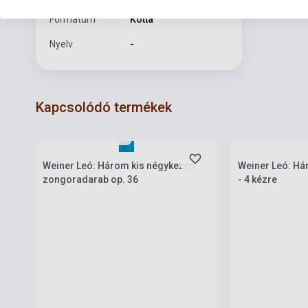
Formátum
Kotta
Nyelv
-
Kapcsolódó termékek
Készlet: 1-10 darab
Készlet: 1-10 da
Weiner Leó: Három kis négykezes
Weiner Leó: Há
zongoradarab op. 36
- 4 kézre