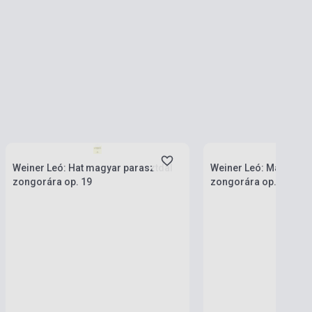
Készlet: 1-10 darab
Készlet: 1-10 darab
Weiner Leó: Hat magyar parasztdal
Weiner Leó: Magyar p
zongorára op. 19
zongorára op. 22