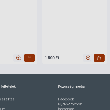
1 500 Ft
 feltételek
Közösségi média
s szállítás
Facebook
Nyelvkönyvbolt
zum
Instagram