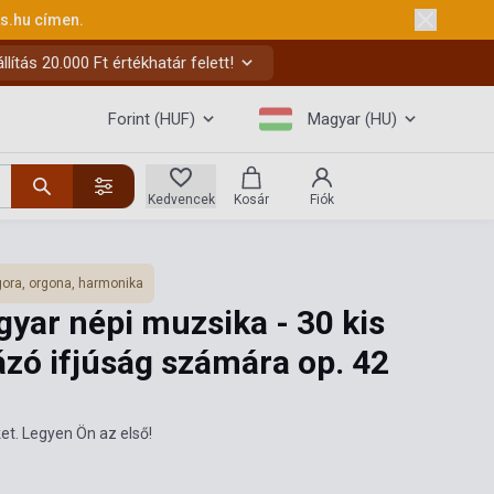
ks.hu
címen.
ítás 20.000 Ft értékhatár felett!
Forint (HUF)
Magyar (HU)
Kedvencek
Kosár
Fiók
ora, orgona, harmonika
yar népi muzsika - 30 kis
zó ifjúság számára op. 42
et. Legyen Ön az első!