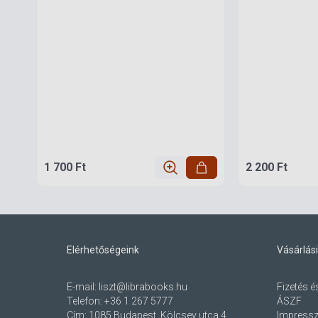
1 700 Ft
2 200 Ft
Elérhetőségeink
Vásárlási
E-mail:
liszt@librabooks.hu
Fizetés é
Telefon:
+36 1 267 5777
ÁSZF
Cím:
1085 Budapest, Kölcsey utca 4.
Impress