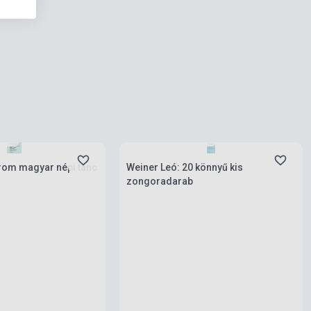
rab
Készlet: 1-10 darab
rom magyar népi tánc
Weiner Leó: 20 könnyű kis
zongoradarab