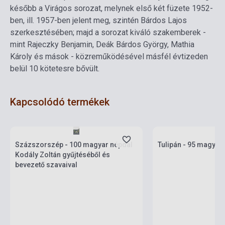
később a Virágos sorozat, melynek első két füzete 1952-
ben, ill. 1957-ben jelent meg, szintén Bárdos Lajos
szerkesztésében; majd a sorozat kiváló szakemberek -
mint Rajeczky Benjamin, Deák Bárdos György, Mathia
Károly és mások - közreműködésével másfél évtizeden
belül 10 kötetesre bővült.
Kapcsolódó termékek
Készlet: 1-10 darab
Készlet: 1-10 darab
Százszorszép - 100 magyar népdal
Tulipán - 95 magyar
Kodály Zoltán gyűjtéséből és
bevezető szavaival