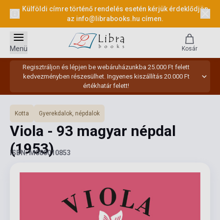
Külföldi címre történő rendelés esetén kérjük érdeklődjön
az
info@librabooks.hu
címen.
Menü
Kosár
Regisztráljon és lépjen be webáruházunkba 25.000 Ft felett
kedvezményben részesülhet. Ingyenes kiszállítás 20.000 Ft
értékhatár felett!
Kotta
Gyerekdalok, népdalok
Viola - 93 magyar népdal
(1953)
ISBN: M080010853