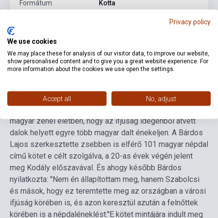
Formátum
Kotta
Nyelv
-
Privacy policy
We use cookies
We may place these for analysis of our visitor data, to improve our website,
Részletes leírás
Kapcsolódó linkek
Vélemények
show personalised content and to give you a great website experience. For
more information about the cookies we use open the settings.
A Virágos sorozat tíz kötete együtt egy összesen több
mint 1000 énekből álló nagyszabású népdalgyűjteményt
Accept all
No, adjust
alkot. Az 1920-as években vált egyre fontosabbá a
magyar zenei életben, hogy az ifjúság idegenből átvett
dalok helyett egyre több magyar dalt énekeljen. A Bárdos
Lajos szerkesztette zsebben is elférő 101 magyar népdal
című kötet e célt szolgálva, a 20-as évek végén jelent
meg Kodály előszavával. És ahogy később Bárdos
nyilatkozta: ''Nem én állapítottam meg, hanem Szabolcsi
és mások, hogy ez teremtette meg az országban a városi
ifjúság körében is, és azon keresztül azután a felnőttek
körében is a népdaléneklést.''
E kötet mintájára indult meg