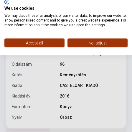
We use cookies
We may place these for analysis of our visitor data, to improve our website,
show personalised content and to give you a great website experience. For
Termékjellemzők
more information about the cookies we use open the settings.
Accept all
No, adjust
ISBN
9786155148750
Szerző
Kolozsvári Ildikó, Hajni István
Oldalszám
96
Kötés
Keménykötés
Kiadó
CASTELOART KIADÓ
Kiadási év
2016
Formátum
Könyv
Nyelv
Orosz