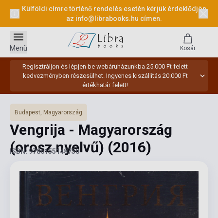
Külföldi címre történő rendelés esetén kérjük érdeklődjön
az
info@librabooks.hu
címen.
Menü
Kosár
Regisztráljon és lépjen be webáruházunkba 25.000 Ft felett
kedvezményben részesülhet. Ingyenes kiszállítás 20.000 Ft
értékhatár felett!
Budapest, Magyarország
Vengrija - Magyarország
(orosz nyelvű)
(2016)
ISBN: 9786155148750