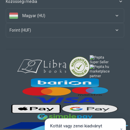
Közösségi média
Magyar (HU)
Forint (HUF)
marketplace
partner
Kottát vagy zenei kiadványt
×