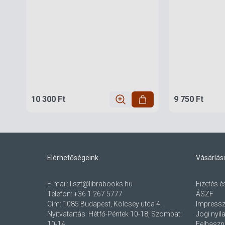
10 300 Ft
9 750 Ft
Elérhetőségeink
Vásárlási
E-mail:
liszt@librabooks.hu
Fizetés é
Telefon:
+36 1 267 5777
ÁSZF
Cím:
1085 Budapest, Kölcsey utca 4.
Impress
Nyitvatartás: Hétfő-Péntek 10-18, Szombat:
Jogi nyil
10-14
Felhaszná