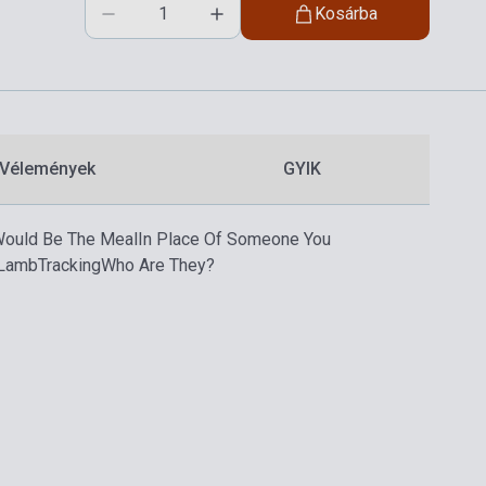
Kosárba
Vélemények
GYIK
Would Be The Meal
In Place Of Someone You
 Lamb
Tracking
Who Are They?