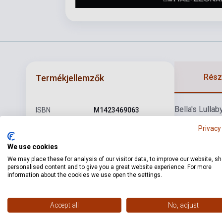
Részl
Termékjellemzők
Bella's Lullab
ISBN
M1423469063
Love
Phascin
Szerző
Carter Burwell
Privacy
Oldalszám
32
We use cookies
We may place these for analysis of our visitor data, to improve our website, s
Kötés
Puhakötés
personalised content and to give you a great website experience. For more
information about the cookies we use open the settings.
Kiadó
HL
Kiadási év
2009
Accept all
No, adjust
Formátum
Kotta