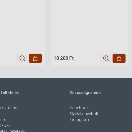
10 200 Ft
 feltételek
Közösségi média
s szállítás
Facebook
Nyelvkönyvbolt
zum
Instagram
atkozat
lási feltételek