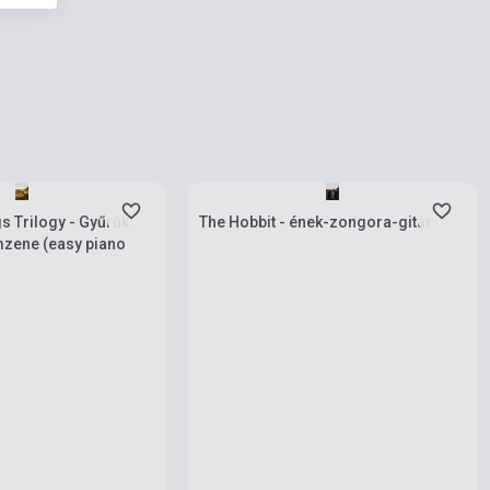
rab
Készlet: 1-10 darab
gs Trilogy - Gyűrűk
The Hobbit - ének-zongora-gitár
lmzene (easy piano