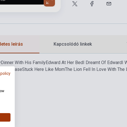
etes leírás
Kapcsolódó linkek
y
Dinner With His Family
Edward At Her Bed
I Dreamt Of Edward
I 
ation Phase
Stuck Here Like Mom
The Lion Fell In Love With The
 policy
how