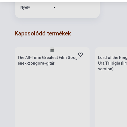
Nyelv
-
Kapcsolódó termékek
Készlet: 1-10 darab
Készlet: 1-10 da
The All-Time Greatest Film Songs -
Lord of the Rin
ének-zongora-gitár
Ura Trilógia fi
version)