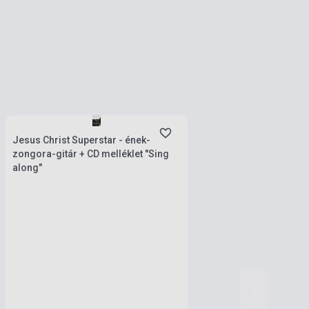
Készlet: 1-10 darab
Jesus Christ Superstar - ének-
zongora-gitár + CD melléklet "Sing
along"