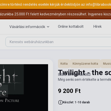
 címre történő rendelés esetén kérjük érdeklődjön az
info@libraboo
ázunkba 25.000 Ft felett kedvezményben részesülhet. Ingyenes kiszáll
Online kottabolt
Hírek
Vásárlási információk
Kotta
Könnyűzenei kotta
Music
Twilight - the 
ISBN: M1423469063
Még senki sem értékelte a termék
9 200 Ft
Készlet: 1-10 darab