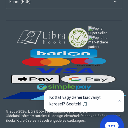
Forint (HUF)
marketplace
partner
Kottát vagy zenei kiadványt
×
keresel? Segítek! 🎵
© 2008-
2026
, Libra Books Kft. Minden jog fenntartva.
Oldalaink bármely tartalmi ill. design elemének felhasználásához a Libra
Books Kft. előzetes írásbeli engedélye szükséges.