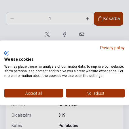
Kosárba
Privacy policy
We use cookies
We may place these for analysis of our visitor data, to improve our website,
show personalised content and to give you a great website experience. For
Termékjellemzők
more information about the cookies we use open the settings.
Accept all
No, adjust
ISBN
9789631362060
Szerző
Bede Béla
Oldalszám
319
Kötés
Puhakötés