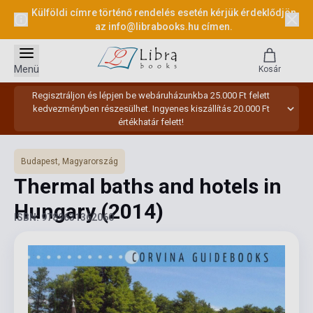
Külföldi címre történő rendelés esetén kérjük érdeklődjön
az
info@librabooks.hu
címen.
Menü
Kosár
Regisztráljon és lépjen be webáruházunkba 25.000 Ft felett
kedvezményben részesülhet. Ingyenes kiszállítás 20.000 Ft
értékhatár felett!
Budapest, Magyarország
Thermal baths and hotels in
Hungary
(2014)
ISBN: 9789631362060