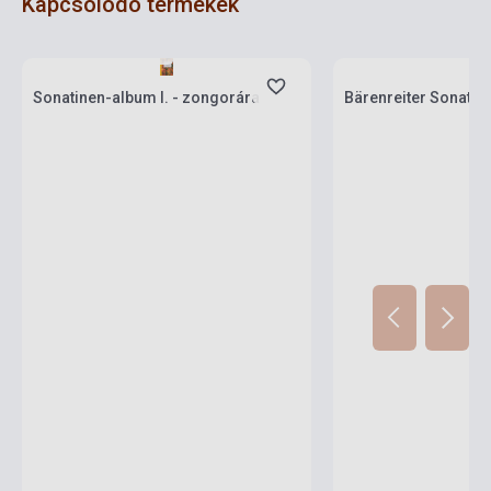
Kapcsolódó termékek
Készlet: 1-10 darab
Készlet: 1-10 darab
Sonatinen-album I. - zongorára
Bärenreiter Sonatin