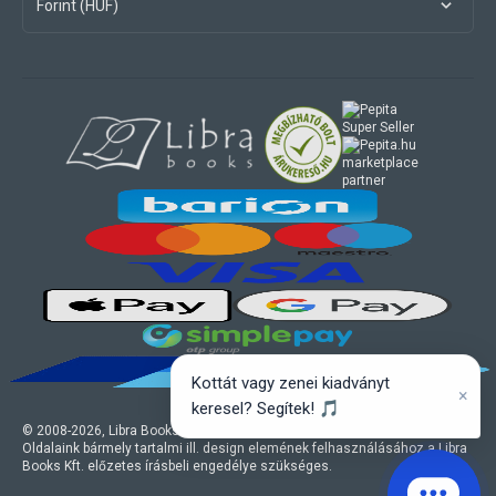
Forint (HUF)
marketplace
partner
Kottát vagy zenei kiadványt
×
keresel? Segítek! 🎵
© 2008-
2026
, Libra Books Kft. Minden jog fenntartva.
Oldalaink bármely tartalmi ill. design elemének felhasználásához a Libra
Books Kft. előzetes írásbeli engedélye szükséges.