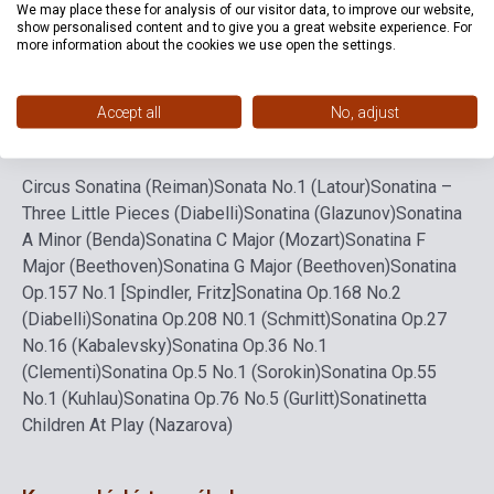
We may place these for analysis of our visitor data, to improve our website,
show personalised content and to give you a great website experience. For
Nyelv
-
more information about the cookies we use open the settings.
Accept all
No, adjust
Részletes leírás
Kapcsolódó linkek
Vélemények
Circus Sonatina (Reiman)
Sonata No.1 (Latour)
Sonatina –
Three Little Pieces (Diabelli)
Sonatina (Glazunov)
Sonatina
A Minor (Benda)
Sonatina C Major (Mozart)
Sonatina F
Major (Beethoven)
Sonatina G Major (Beethoven)
Sonatina
Op.157 No.1 [Spindler, Fritz]
Sonatina Op.168 No.2
(Diabelli)
Sonatina Op.208 N0.1 (Schmitt)
Sonatina Op.27
No.16 (Kabalevsky)
Sonatina Op.36 No.1
(Clementi)
Sonatina Op.5 No.1 (Sorokin)
Sonatina Op.55
No.1 (Kuhlau)
Sonatina Op.76 No.5 (Gurlitt)
Sonatinetta
Children At Play (Nazarova)