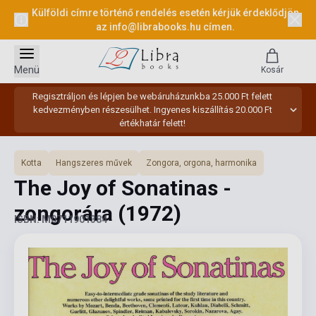
Külföldi címre történő rendelés esetén kérjük érdeklődjön
az
info@librabooks.hu
címen.
Menü
Kosár
Regisztráljon és lépjen be webáruházunkba 25.000 Ft felett
kedvezményben részesülhet. Ingyenes kiszállítás 20.000 Ft
értékhatár felett!
Kotta
Hangszeres művek
Zongora, orgona, harmonika
The Joy of Sonatinas -
zongorára
(1972)
ISBN: M0711901384