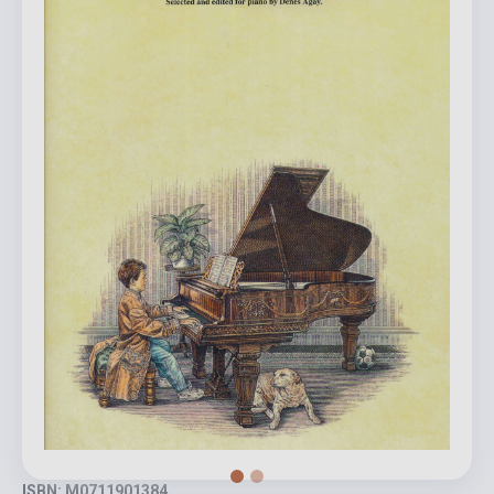
ISBN: M0711901384