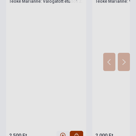
Teöke Marianne: Válogatott etűdök 2.
Teöke Marianne: Vál
2 500 Ft
2 000 Ft