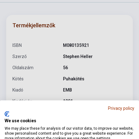
Termékjellemzők
ISBN
M080135921
Szerző
Stephen Heller
Oldalszám
56
Kötés
Puhakötés
Kiadó
EMB
Kiadási év
1991
Privacy policy
Formátum
Kotta
We use cookies
Nyelv
-
We may place these for analysis of our visitor data, to improve our website,
show personalised content and to give you a great website experience. For
more information about the cookies we use open the settings.