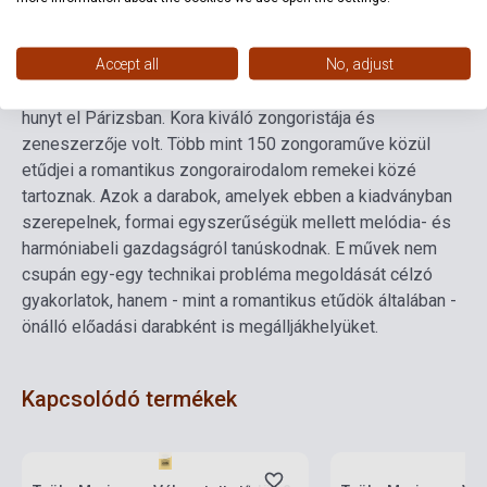
Részletes leírás
Kapcsolódó linkek
Vélemények
Accept all
No, adjust
Stephen Heller 1813-ban született Pesten, 1888-ban
hunyt el Párizsban. Kora kiváló zongoristája és
zeneszerzője volt. Több mint 150 zongoraműve közül
etűdjei a romantikus zongorairodalom remekei közé
tartoznak. Azok a darabok, amelyek ebben a kiadványban
szerepelnek, formai egyszerűségük mellett melódia- és
harmóniabeli gazdagságról tanúskodnak. E művek nem
csupán egy-egy technikai probléma megoldását célzó
gyakorlatok, hanem - mint a romantikus etűdök általában -
önálló előadási darabként is megálljákhelyüket.
Kapcsolódó termékek
Készlet: 1-10 darab
Készlet: 1-10 darab