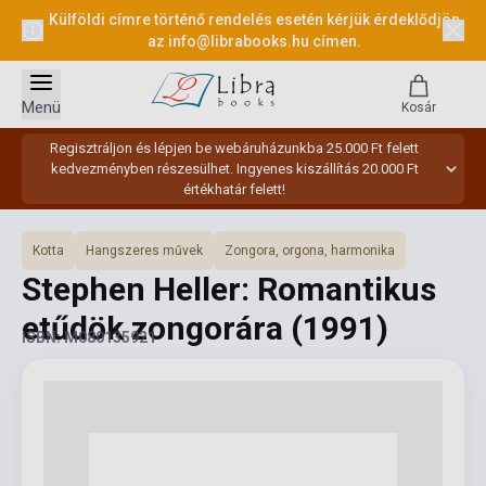
Külföldi címre történő rendelés esetén kérjük érdeklődjön
az
info@librabooks.hu
címen.
Menü
Kosár
Regisztráljon és lépjen be webáruházunkba 25.000 Ft felett
kedvezményben részesülhet. Ingyenes kiszállítás 20.000 Ft
értékhatár felett!
Kotta
Hangszeres művek
Zongora, orgona, harmonika
Stephen Heller: Romantikus
etűdök zongorára
(1991)
ISBN: M080135921