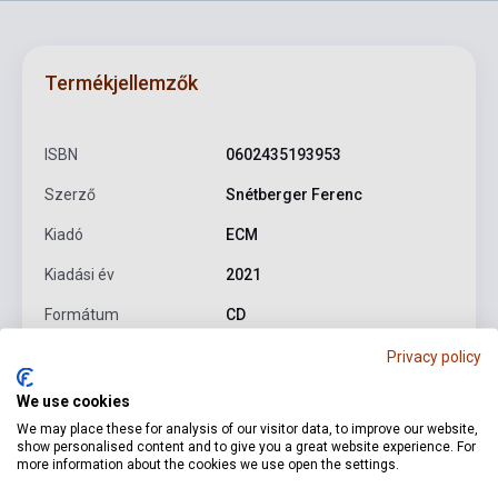
Termékjellemzők
ISBN
0602435193953
Szerző
Snétberger Ferenc
Kiadó
ECM
Kiadási év
2021
Formátum
CD
Nyelv
-
Privacy policy
We use cookies
We may place these for analysis of our visitor data, to improve our website,
Részletes leírás
Kapcsolódó linkek
Vélemények
show personalised content and to give you a great website experience. For
more information about the cookies we use open the settings.