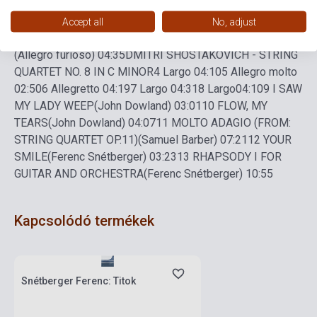
FERENC SNÉTBERGER - CONCERTO FOR GUITAR AND
ORCHESTRA 'IN MEMORY OF MY PEOPLE'
Play 1Hallgató
Accept all
No, adjust
(Adagio – Allegro) 06:30
2 Emlékek (Adagio) 06:29
3 Tánc
(Allegro furioso) 04:35
DMITRI SHOSTAKOVICH - STRING
QUARTET NO. 8 IN C MINOR
4 Largo 04:10
5 Allegro molto
02:50
6 Allegretto 04:19
7 Largo 04:31
8 Largo04:10
9 I SAW
MY LADY WEEP
(John Dowland) 03:01
10 FLOW, MY
TEARS
(John Dowland) 04:07
11 MOLTO ADAGIO (FROM:
STRING QUARTET OP.11)
(Samuel Barber) 07:21
12 YOUR
SMILE
(Ferenc Snétberger) 03:23
13 RHAPSODY I FOR
GUITAR AND ORCHESTRA
(Ferenc Snétberger) 10:55
Kapcsolódó termékek
Készlet: 1-10 darab
Snétberger Ferenc: Titok