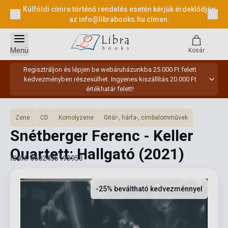
Külföldi címre történő rendelés esetén kérjük érdeklődjön
az
info@librabooks.hu
címen.
Menü
Kosár
Regisztráljon és lépjen be webáruházunkba 25.000 Ft felett
kedvezményben részesülhet. Ingyenes kiszállítás 20.000 Ft
értékhatár felett!
Zene
CD
Komolyzene
Gitár-, hárfa-, cimbalomművek
Snétberger Ferenc - Keller
Quartett: Hallgató
(2021)
ISBN: 0602435193953
-25% beváltható kedvezménnyel