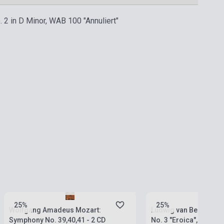
2 in D Minor, WAB 100 "Annuliert"
Boltunkban pillanatnyilag nem kapható,
Boltunkban pillanatnyil
várható beszerzési idő négy-hat hét
várható beszerzési idő 
25%
25%
Wolfgang Amadeus Mozart:
Ludwig van Beethove
Symphony No. 39,40,41 - 2 CD
No. 3 "Eroica", Coriola