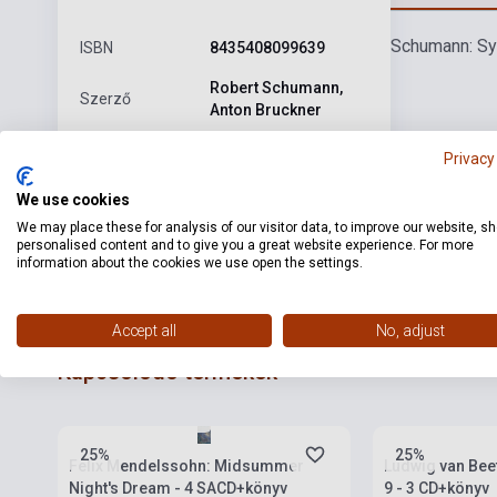
Schumann: Sym
ISBN
8435408099639
Robert Schumann,
Szerző
Anton Bruckner
Kiadó
ALIA VOX
Privacy
Kiadási év
2025
We use cookies
We may place these for analysis of our visitor data, to improve our website, s
Formátum
CD
personalised content and to give you a great website experience. For more
information about the cookies we use open the settings.
Nyelv
-
Accept all
No, adjust
Kapcsolódó termékek
Készlet: 1-10 darab
Készlet: 1-10 da
25%
25%
Felix Mendelssohn: Midsummer
Ludwig van Bee
Night's Dream - 4 SACD+könyv
9 - 3 CD+könyv