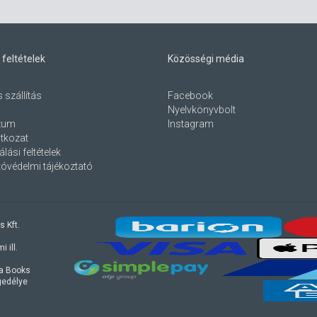
 feltételek
Közösségi média
s szállítás
Facebook
Nyelvkönyvbolt
zum
Instagram
atkozat
lási feltételek
óvédelmi tájékoztató
s Kft.
 ill.
ra Books
ngedélye