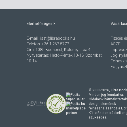
Elérhetőségeink
Vásárlási
E-mail:
liszt@librabooks.hu
Fizetés é
Telefon:
+36 1 267 5777
ÁSZF
Cím:
1085 Budapest, Kölcsey utca 4.
Impress
Nyitvatartás: Hétfő-Péntek 10-18, Szombat:
Jogi nyil
10-14
Felhaszná
Fogyaszt
© 2008-
2026
, Libra Book
Minden jog fenntartva.
Oldalaink bármely tartalmi
design elemének
marketplace
felhasználásához a Lib
partner
Kft. előzetes írásbeli e
szükséges.