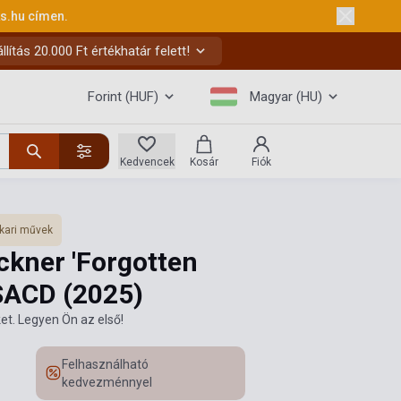
ks.hu
címen.
ítás 20.000 Ft értékhatár felett!
Forint (HUF)
Magyar (HU)
Kedvencek
Kosár
Fiók
kari művek
kner 'Forgotten
 SACD
(2025)
et. Legyen Ön az első!
Felhasználható
kedvezménnyel