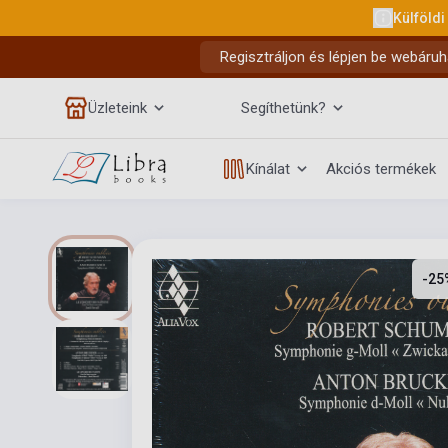
Külföldi
Regisztráljon és lépjen be webáruh
Üzleteink
Segíthetünk?
Kínálat
Akciós termékek
-25