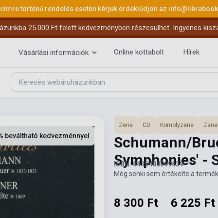
 címre történő rendelés esetén kérjük érdeklődjön az
info@libraboo
ázunkba 25.000 Ft felett kedvezményben részesülhet. Ingyenes kiszáll
Online kottabolt
Hírek
Vásárlási információk
Zene
CD
Komolyzene
Zene
% beváltható kedvezménnyel
Schumann/Bruc
Symphonies' -
ISBN: 8435408099639
Még senki sem értékelte a termék
8 300 Ft
6 225 Ft