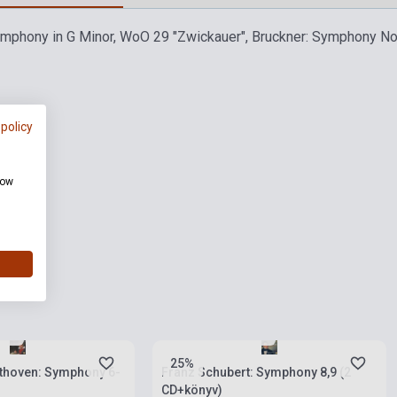
phony in G Minor, WoO 29 "Zwickauer", Bruckner: Symphony No. 
 policy
how
rab
Készlet: 1-10 darab
25%
thoven: Symphony 6-
Franz Schubert: Symphony 8,9 (2
CD+könyv)