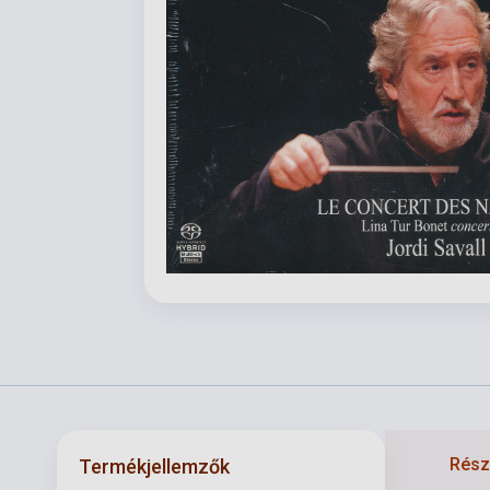
Részl
Termékjellemzők