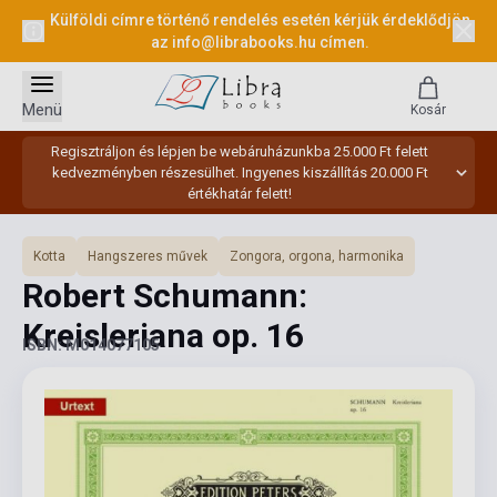
Külföldi címre történő rendelés esetén kérjük érdeklődjön
az
info@librabooks.hu
címen.
Menü
Kosár
Regisztráljon és lépjen be webáruházunkba 25.000 Ft felett
kedvezményben részesülhet. Ingyenes kiszállítás 20.000 Ft
értékhatár felett!
Kotta
Hangszeres művek
Zongora, orgona, harmonika
Robert Schumann:
Kreisleriana op. 16
ISBN: M014077105