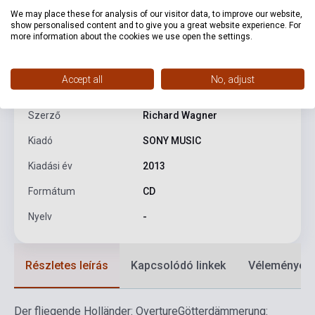
We may place these for analysis of our visitor data, to improve our website,
show personalised content and to give you a great website experience. For
more information about the cookies we use open the settings.
Termékjellemzők
Accept all
No, adjust
ISBN
0887654415929
Szerző
Richard Wagner
Kiadó
SONY MUSIC
Kiadási év
2013
Formátum
CD
Nyelv
-
Részletes leírás
Kapcsolódó linkek
Vélemények
Der fliegende Holländer: Overture
Götterdämmerung: