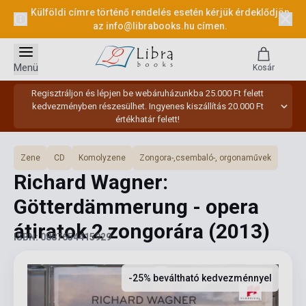
Külföldi címre történő rendelés esetén kérjük érdeklődjön
az
info@librabooks.hu
címen.
Menü
Kosár
Regisztráljon és lépjen be webáruházunkba 25.000 Ft felett
kedvezményben részesülhet. Ingyenes kiszállítás 20.000 Ft
értékhatár felett!
Zene
CD
Komolyzene
Zongora-,csembaló-, orgonaművek
Richard Wagner:
Götterdämmerung - opera
átiratok 2 zongorára
(2013)
ISBN: 0887654415929
-25% beváltható kedvezménnyel