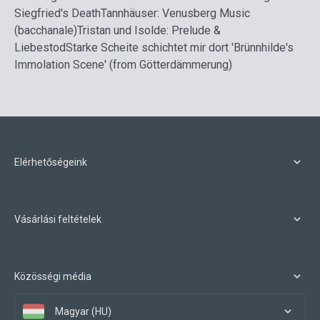
Siegfried's Death
Tannhäuser: Venusberg Music
(bacchanale)
Tristan und Isolde: Prelude &
Liebestod
Starke Scheite schichtet mir dort 'Brünnhilde's
Immolation Scene' (from Götterdämmerung)
Elérhetőségeink
Vásárlási feltételek
Közösségi média
Magyar (HU)