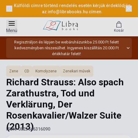
Külföldi címre történő rendelés esetén kérjük érdeklődjön
az
info@librabooks.hu
címen.
Menü
Kosár
Regisztráljon és lépjen be webáruházunkba 25.000 Ft felett
kedvezményben részesülhet. Ingyenes kiszállítás 20.000 Ft
értékhatár felett!
Zene
CD
Komolyzene
Zenekari művek
Richard Strauss: Also spach
Zarathustra, Tod und
Verklärung, Der
Rosenkavalier/Walzer Suite
(2013)
ISBN: 0825646316090