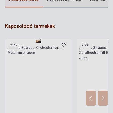
Kapcsolódó termékek
Készlet: 1-10 darab
Készlet: 1-10 darab
25%
25%
Richard Strauss: Orchesterlieder,
Richard Strauss: Al
Metamorphosen
Zarathustra, Till Eu
Juan