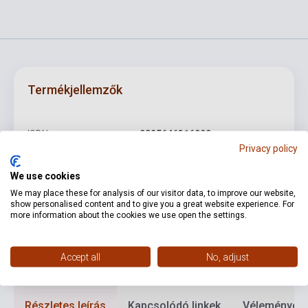
Termékjellemzők
ISBN
0825646316090
Privacy policy
Szerző
Richard Strauss
We use cookies
Kiadó
WARNER
We may place these for analysis of our visitor data, to improve our website,
show personalised content and to give you a great website experience. For
Kiadási év
2013
more information about the cookies we use open the settings.
Formátum
CD
Accept all
No, adjust
Nyelv
-
Részletes leírás
Kapcsolódó linkek
Vélemények