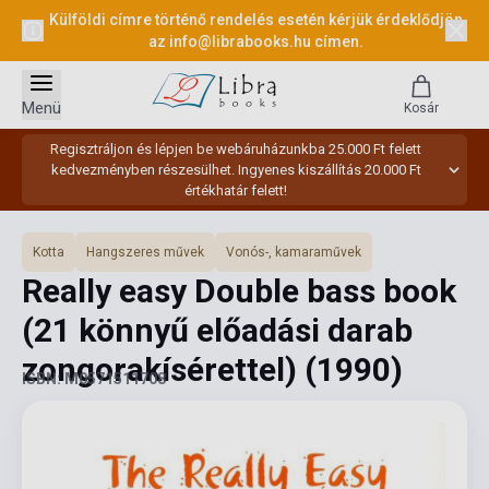
Külföldi címre történő rendelés esetén kérjük érdeklődjön
az
info@librabooks.hu
címen.
Menü
Kosár
Regisztráljon és lépjen be webáruházunkba 25.000 Ft felett
kedvezményben részesülhet. Ingyenes kiszállítás 20.000 Ft
értékhatár felett!
Kotta
Hangszeres művek
Vonós-, kamaraművek
Really easy Double bass book
(21 könnyű előadási darab
zongorakísérettel)
(1990)
ISBN: M0571511708