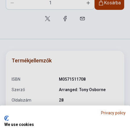
Kosárba
Termékjellemzők
ISBN
M0571511708
Szerző
Arranged: Tony Osborne
Oldalszám
28
Kötés
Puhakötés
Privacy policy
Kiadó
FABER MUSIC
We use cookies