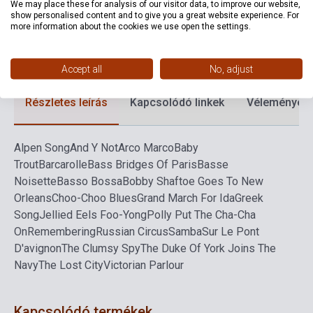
Kiadási év
1990
We may place these for analysis of our visitor data, to improve our website,
show personalised content and to give you a great website experience. For
more information about the cookies we use open the settings.
Formátum
Kotta
Nyelv
-
Accept all
No, adjust
Részletes leírás
Kapcsolódó linkek
Vélemények
Alpen Song
And Y Not
Arco Marco
Baby
Trout
Barcarolle
Bass Bridges Of Paris
Basse
Noisette
Basso Bossa
Bobby Shaftoe Goes To New
Orleans
Choo-Choo Blues
Grand March For Ida
Greek
Song
Jellied Eels Foo-Yong
Polly Put The Cha-Cha
On
Remembering
Russian Circus
Samba
Sur Le Pont
D'avignon
The Clumsy Spy
The Duke Of York Joins The
Navy
The Lost City
Victorian Parlour
Kapcsolódó termékek