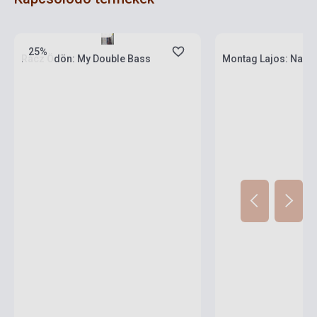
Készlet: 1-10 darab
Készlet: 1-10 darab
25%
Rácz Ödön: My Double Bass
Montag Lajos: Nagyb