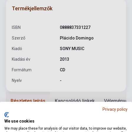
Termékjellemzők
ISBN
0888837331227
Szerző
Plácido Domingo
Kiadó
SONY MUSIC
Kiadási év
2013
Formátum
CD
Nyelv
-
Részletes leírás
Kapcsolódó linkek
Vélemények
Privacy policy
Perfidi!…Pieta, rispetto, amore (from Macbeth)
Pari siamo!
We use cookies
(from Rigoletto)
Cortigiani, vil razza dannata (from
We may place these for analysis of our visitor data, to improve our website,