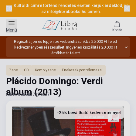
Külföldi címre történő rendelés esetén kérjük érdeklődjön
az
info@librabooks.hu
címen.
Menü
Kosár
Regisztráljon és lépjen be webáruházunkba 25.000 Ft felett
kedvezményben részesülhet. Ingyenes kiszállítás 20.000 Ft
értékhatár felett!
Zene
CD
Komolyzene
Énekesek portrélemezei
Plácido Domingo: Verdi
album
(2013)
ISBN: 0888837331227
-25% beváltható kedvezménnyel