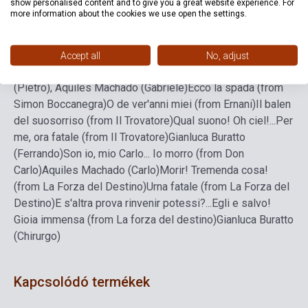
show personalised content and to give you a great website experience. For
Rigoletto)
Alzati…Eri tu che macchiavi quell'anima (from Un
more information about the cookies we use open the settings.
Ballo in Maschera)
Di Provenza il mar (from La
Traviata)
Plebe! Patrizi! Popolo! (from Simon
Boccanegra)
Angel Joy Blue (Amelia), Gianluca Buratto
Accept all
No, adjust
(Fiesco), Fernando Piqueras (Paolo), Bonifaci Carrillo
(Pietro), Aquiles Machado (Gabriele)
Ecco la spada (from
Simon Boccanegra)
O de ver'anni miei (from Ernani)
Il balen
del suosorriso (from Il Trovatore)
Qual suono! Oh ciel!...Per
me, ora fatale (from Il Trovatore)
Gianluca Buratto
(Ferrando)
Son io, mio Carlo... Io morro (from Don
Carlo)
Aquiles Machado (Carlo)
Morir! Tremenda cosa!
(from La Forza del Destino)
Urna fatale (from La Forza del
Destino)
E s'altra prova rinvenir potessi?...Egli e salvo!
Gioia immensa (from La forza del destino)
Gianluca Buratto
(Chirurgo)
Kapcsolódó termékek
Készlet: 1-10 darab