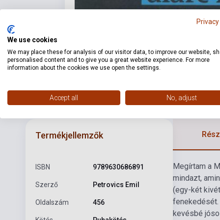
Privacy
We use cookies
We may place these for analysis of our visitor data, to improve our website, s
personalised content and to give you a great website experience. For more
information about the cookies we use open the settings.
Accept all
No, adjust
Részl
Termékjellemzők
Megírtam a Má
ISBN
9789630686891
mindazt, amin
Szerző
Petrovics Emil
(egy-két kivét
fenekedését.
Oldalszám
456
kevésbé jóso
Kötés
Puhakötés