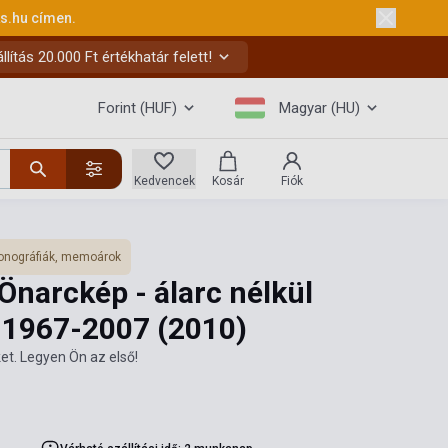
ks.hu
címen.
ítás 20.000 Ft értékhatár felett!
Forint (HUF)
Magyar (HU)
Kedvencek
Kosár
Fiók
nográfiák, memoárok
 Önarckép - álarc nélkül
, 1967-2007
(2010)
et. Legyen Ön az első!