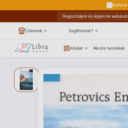
Külföldi
Regisztráljon és lépjen be webáruh
Üzleteink
Segíthetünk?
Kínálat
Akciós termékek