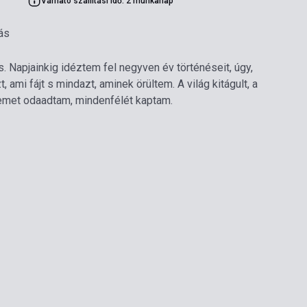
Várható szállítási idő: 2 munkanap
ás
 Napjainkig idéztem fel negyven év történéseit, úgy,
, ami fájt s mindazt, aminek örültem. A világ kitágult, a
met odaadtam, mindenfélét kaptam.