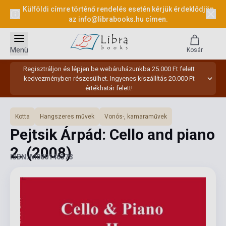
Külföldi címre történő rendelés esetén kérjük érdeklődjön
az
info@librabooks.hu
címen.
Menü
Kosár
Regisztráljon és lépjen be webáruházunkba 25.000 Ft felett
kedvezményben részesülhet. Ingyenes kiszállítás 20.000 Ft
értékhatár felett!
Kotta
Hangszeres művek
Vonós-, kamaraművek
Pejtsik Árpád: Cello and piano
2.
(2008)
ISBN: M080146378