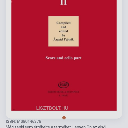
ISBN: M080146378
Még senki sem értékelte a terméket. Legyen Ön az első!