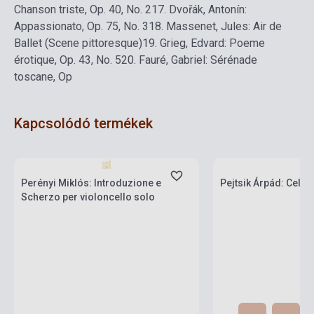
Chanson triste, Op. 40, No. 2
17. Dvořák, Antonín:
Appassionato, Op. 75, No. 3
18. Massenet, Jules: Air de
Ballet (Scene pittoresque)
19. Grieg, Edvard: Poeme
érotique, Op. 43, No. 5
20. Fauré, Gabriel: Sérénade
toscane, Op
Kapcsolódó termékek
Készlet: 1-10 darab
Készlet: 1-10 darab
Perényi Miklós: Introduzione e
Pejtsik Árpád: Cello
Scherzo per violoncello solo