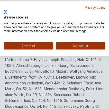
Nyelv
-
Privacy policy
We use cookies
Részletes leírás
Kapcsolódó linkek
Vélemények
We may place these for analysis of our visitor data, to improve our website,
show personalised content and to give you a great website experience. For
more information about the cookies we use open the settings.
Tartalomjegyzék
1. Aldrovandini, G. A. V.: Sonata
2. Bella,
Domenico dalla: Sonata
3. Boni, Pietro Giuseppe Gaetano:
Accept all
No, adjust
Sonata Op. 1, No. 5
4. Passionei, Carlo: Sonata
5. Bach,
Johann Sebastian: Air, BWV 1068/II
6. Tartini, Giuseppe:
L'arte del arco
7. Haydn, Joseph: Sonatina, Hob. XI:101, 5,
108
8. Albrechtsberger, Johann Georg: Scherzando
9.
Boccherini, Luigi: Minuetto
10. Mozart, Wolfgang Amadeus:
Divertimento, from KV 487
11. Beethoven, Ludwig van:
Andante con variazioni, WoO 44b
12. Schubert, Franz: Ave
Maria, Op. 52, No. 6
13. Mendelssohn-Bartholdy, Felix: Lied
ohne Worte, Op. 19, No. 4
14. Schumann, Robert:
Schlummerlied, Op. 124, No. 16
15. Goltermann, Georg:
Étude-caprice, Op. 54, No. 4
16. Tchaikovsky, Pyotr Ilyich: