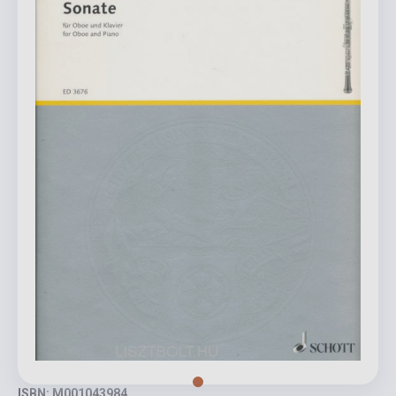
ISBN: M001043984