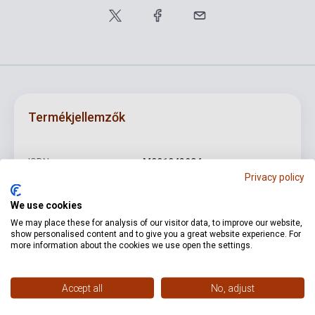
Termékjellemzők
ISBN
M001043984
Privacy policy
Szerző
Paul Hindemith
We use cookies
Kötés
Puhakötés
We may place these for analysis of our visitor data, to improve our website,
show personalised content and to give you a great website experience. For
Kiadó
SCHOTT MUSIC DISTRIBUTION
more information about the cookies we use open the settings.
Kiadási év
0
Accept all
No, adjust
Formátum
Kotta
Nyelv
-