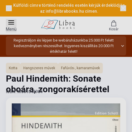
Külföldi címre történő rendelés esetén kérjük érdeklődjön
az
info@librabooks.hu
címen.
Menü
Kosár
Regisztráljon és lépjen be webáruházunkba 25.000 Ft felett
kedvezményben részesülhet. Ingyenes kiszállítás 20.000 Ft
értékhatár felett!
Kotta
Hangszeres művek
Fafúvós-, kamaraművek
Paul Hindemith: Sonate
oboára, zongorakísérettel
ISBN: M001043984