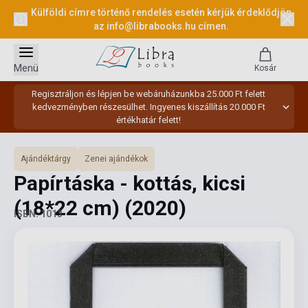
Külföldi címre történő rendelés esetén kérjük érdeklődjön
az
info@librabooks.hu
címen.
Menü
Kosár
Regisztráljon és lépjen be webáruházunkba 25.000 Ft felett
kedvezményben részesülhet. Ingyenes kiszállítás 20.000 Ft
értékhatár felett!
Ajándéktárgy
Zenei ajándékok
Papírtáska - kottás, kicsi
(18*22 cm)
(2020)
ISBN: 1013