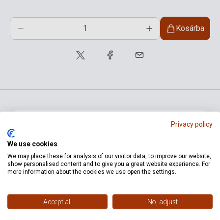
Kosárba
Privacy policy
Termékjellemzők
We use cookies
We may place these for analysis of our visitor data, to improve our website,
ISBN
1013
show personalised content and to give you a great website experience. For
more information about the cookies we use open the settings.
AGIFTY CREATIV ART & MUSIC
Kiadó
GIFTS
Accept all
No, adjust
Kiadási év
2020