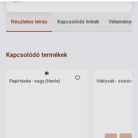
Nyelv
-
Részletes leírás
Kapcsolódó linkek
Vélemények
Kapcsolódó termékek
Készlet: 11-100 darab
Készlet: 1-10 darab
Papírtáska - nagy (Henle)
Hátizsák - zsinóros