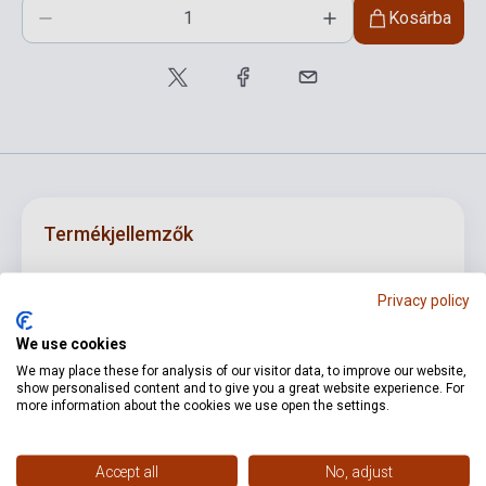
Kosárba
Termékjellemzők
Privacy policy
ISBN
M221114129
Szerző
Oskar Böhme
We use cookies
We may place these for analysis of our visitor data, to improve our website,
Kötés
Puhakötés
show personalised content and to give you a great website experience. For
more information about the cookies we use open the settings.
Kiadó
SIMROCK
Kiadási év
0
Accept all
No, adjust