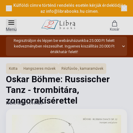
Külföldi címre történő rendelés esetén kérjük érdeklődjön
az
info@librabooks.hu
címen.
Menü
Kosár
Regisztráljon és lépjen be webáruházunkba 25.000 Ft felett
kedvezményben részesülhet. Ingyenes kiszállítás 20.000 Ft
értékhatár felett!
Kotta
Hangszeres művek
Rézfúvós-, kamaraművek
Oskar Böhme: Russischer
Tanz - trombitára,
zongorakísérettel
ISBN: M221114129