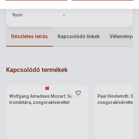
Formátum
Kotta
Nyelv
-
Részletes leírás
Kapcsolódó linkek
Vélemények
Kapcsolódó termékek
Készlet: 1-10 darab
Készlet: 1-10 darab
Wolfgang Amadeus Mozart: Sonata
Paul Hindemith: Son
trombitára, zongorakísérettel
zongorakísérettel