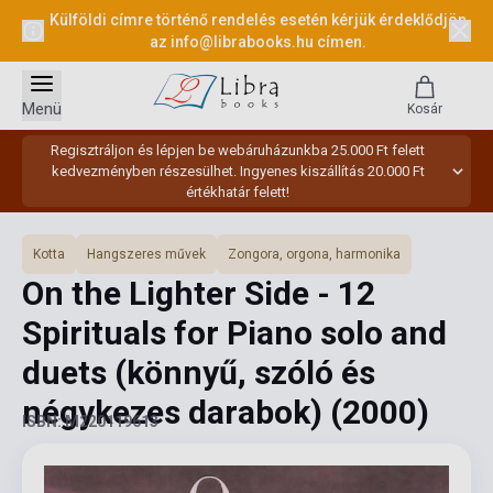
Külföldi címre történő rendelés esetén kérjük érdeklődjön
az
info@librabooks.hu
címen.
Menü
Kosár
Regisztráljon és lépjen be webáruházunkba 25.000 Ft felett
kedvezményben részesülhet. Ingyenes kiszállítás 20.000 Ft
értékhatár felett!
Kotta
Hangszeres művek
Zongora, orgona, harmonika
On the Lighter Side - 12
Spirituals for Piano solo and
duets (könnyű, szóló és
négykezes darabok)
(2000)
ISBN: M220119613