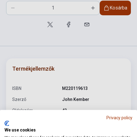
Kosárba
Termékjellemzők
ISBN
M220119613
Szerző
John Kember
Oldalszám
43
Privacy policy
Kötés
Puhakötés
We use cookies
Kiadó
SCHOTT MUSIC DISTRIBUTION