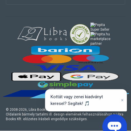
marketplace
partner
Kottát vagy zenei kiadványt
×
keresel? Segítek! 🎵
© 2008-
2026
, Libra Books Kft. Minden jog fenntartva.
Oldalaink bármely tartalmi ill. design elemének felhasználásához a Libra
Books Kft. előzetes írásbeli engedélye szükséges.