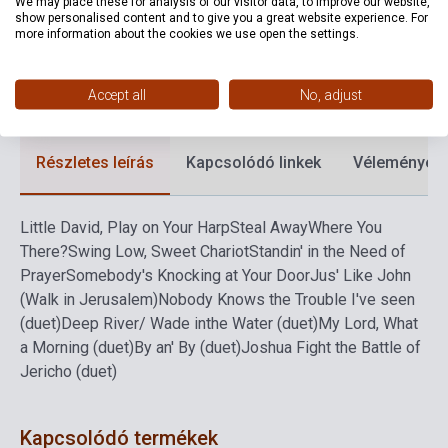
We may place these for analysis of our visitor data, to improve our website,
show personalised content and to give you a great website experience. For
Kiadási év
2000
more information about the cookies we use open the settings.
Formátum
Kotta
Nyelv
-
Accept all
No, adjust
Részletes leírás
Kapcsolódó linkek
Vélemények
Little David, Play on Your Harp
Steal Away
Where You
There?
Swing Low, Sweet Chariot
Standin' in the Need of
Prayer
Somebody's Knocking at Your Door
Jus' Like John
(Walk in Jerusalem)
Nobody Knows the Trouble I've seen
(duet)
Deep River/ Wade inthe Water (duet)
My Lord, What
a Morning (duet)
By an' By (duet)
Joshua Fight the Battle of
Jericho (duet)
Kapcsolódó termékek