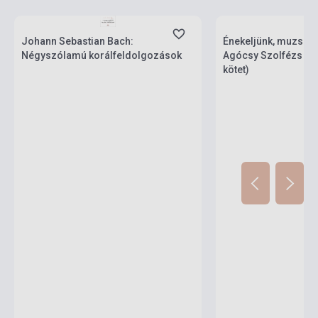
Készlet: 1-10 darab
Készlet: 1-10 darab
Johann Sebastian Bach:
Énekeljünk, muzsikálj
Négyszólamú korálfeldolgozások
Agócsy Szolfézs pél
kötet)