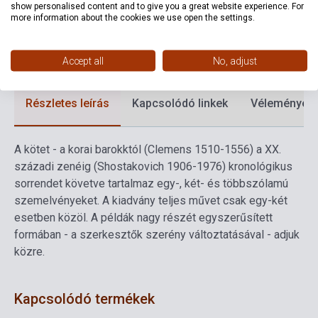
Kiadási év
1984
show personalised content and to give you a great website experience. For
more information about the cookies we use open the settings.
Formátum
Kotta
Nyelv
-
Accept all
No, adjust
Részletes leírás
Kapcsolódó linkek
Vélemények
A kötet - a korai barokktól (Clemens 1510-1556) a XX.
századi zenéig (Shostakovich 1906-1976) kronológikus
sorrendet követve tartalmaz egy-, két- és többszólamú
szemelvényeket. A kiadvány teljes művet csak egy-két
esetben közöl. A példák nagy részét egyszerűsített
formában - a szerkesztők szerény változtatásával - adjuk
közre.
Kapcsolódó termékek