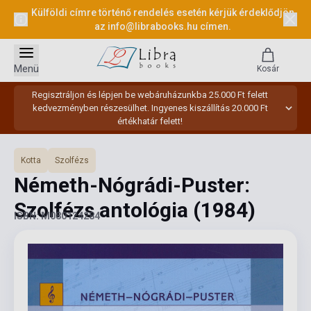
Külföldi címre történő rendelés esetén kérjük érdeklődjön
az
info@librabooks.hu
címen.
Menü
Kosár
Regisztráljon és lépjen be webáruházunkba 25.000 Ft felett
kedvezményben részesülhet. Ingyenes kiszállítás 20.000 Ft
értékhatár felett!
Kotta
Szolfézs
Németh-Nógrádi-Puster:
Szolfézs antológia
(1984)
ISBN: M080124284