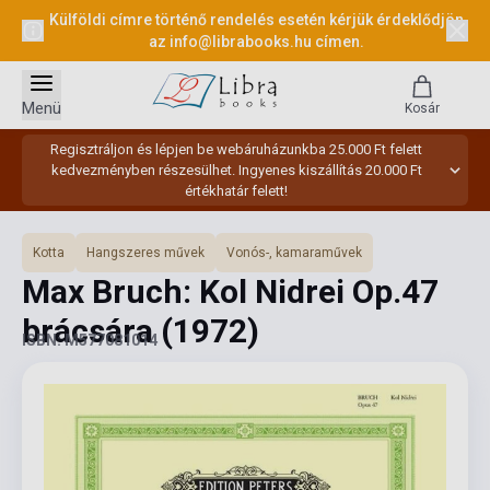
Külföldi címre történő rendelés esetén kérjük érdeklődjön
az
info@librabooks.hu
címen.
Menü
Kosár
Regisztráljon és lépjen be webáruházunkba 25.000 Ft felett
kedvezményben részesülhet. Ingyenes kiszállítás 20.000 Ft
értékhatár felett!
Kotta
Hangszeres művek
Vonós-, kamaraművek
Max Bruch: Kol Nidrei Op.47
brácsára
(1972)
ISBN: M577081014