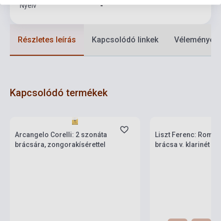
Nyelv
-
Részletes leírás
Kapcsolódó linkek
Vélemények
Kapcsolódó termékek
Készlet: 1-10 darab
Készlet: 1-10 darab
Arcangelo Corelli: 2 szonáta
Liszt Ferenc: Roman
brácsára, zongorakísérettel
brácsa v. klarinét é