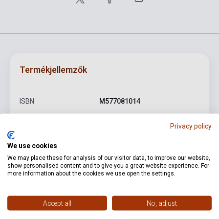
Termékjellemzők
ISBN
M577081014
Szerző
Max Bruch
Privacy policy
Oldalszám
12
We use cookies
Kötés
Puhakötés
We may place these for analysis of our visitor data, to improve our website,
show personalised content and to give you a great website experience. For
Kiadó
PETERS
more information about the cookies we use open the settings.
Kiadási év
1972
Accept all
No, adjust
Formátum
Kotta