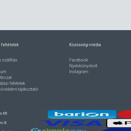
 feltételek
Közösségi média
s szállítás
Facebook
Nyelvkönyvbolt
zum
Instagram
atkozat
lási feltételek
óvédelmi tájékoztató
s Kft.
 ill.