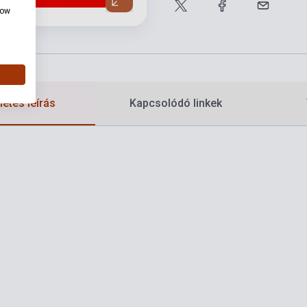
how
etes leírás
Kapcsolódó linkek