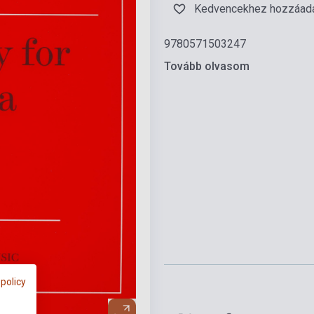
Kedvencekhez hozzáad
9780571503247
Tovább olvasom
 policy