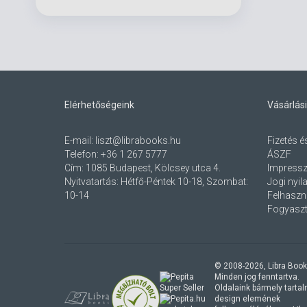
Elérhetőségeink
Vásárlási
E-mail:
liszt@librabooks.hu
Fizetés é
Telefon:
+36 1 267 5777
ÁSZF
Cím:
1085 Budapest, Kölcsey utca 4.
Impress
Nyitvatartás: Hétfő-Péntek 10-18, Szombat:
Jogi nyil
10-14
Felhaszná
Fogyaszt
© 2008-
2026
, Libra Book
Minden jog fenntartva.
Oldalaink bármely tartalmi
design elemének