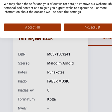
We may place these for analysis of our visitor data, to improve our website, s
personalised content and to give you a great website experience. For more
information about the cookies we use open the settings.
Accept all
No, adjust
Részl
Termékjellemzők
ISBN
M0571503241
Szerző
Malcolm Arnold
Kötés
Puhakötés
Kiadó
FABER MUSIC
Kiadási év
0
Formátum
Kotta
Nyelv
-