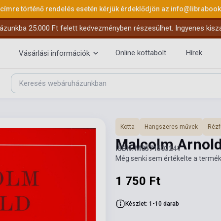
 címre történő rendelés esetén kérjük érdeklődjön az
info@libraboo
ázunkba 25.000 Ft felett kedvezményben részesülhet. Ingyenes kiszáll
Online kottabolt
Hírek
Vásárlási információk
Kotta
Hangszeres művek
Rézf
Malcolm Arnold:
ISBN: M0571503241
Még senki sem értékelte a termék
1 750 Ft
Készlet: 1-10 darab