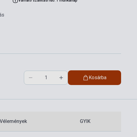
Várható szállítási idő: 1 munkanap
ás
Kosárba
Vélemények
GYIK