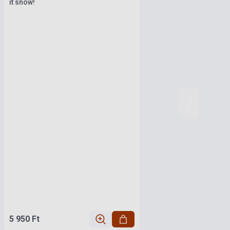
it snow!
5 950 Ft