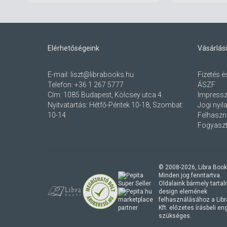
Elérhetőségeink
Vásárlási
E-mail:
liszt@librabooks.hu
Fizetés é
Telefon:
+36 1 267 5777
ÁSZF
Cím:
1085 Budapest, Kölcsey utca 4.
Impress
Nyitvatartás: Hétfő-Péntek 10-18, Szombat:
Jogi nyil
10-14
Felhaszná
Fogyaszt
© 2008-
2026
, Libra Book
Minden jog fenntartva.
Oldalaink bármely tartalmi
design elemének
marketplace
felhasználásához a Lib
partner
Kft. előzetes írásbeli e
szükséges.