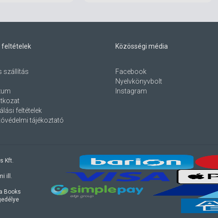
 feltételek
Közösségi média
s szállítás
Facebook
Nyelvkönyvbolt
zum
Instagram
atkozat
lási feltételek
óvédelmi tájékoztató
s Kft.
 ill.
ra Books
ngedélye