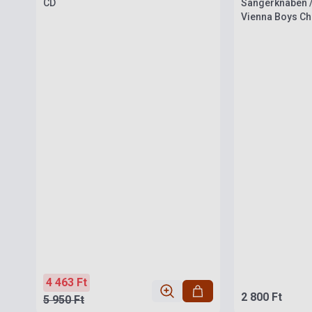
CD
Sängerknaben /
Vienna Boys Ch
4 463 Ft
2 800 Ft
5 950 Ft