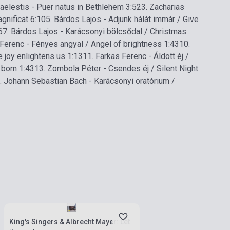
aelestis - Puer natus in Bethlehem 3:52
3. Zacharias
gnificat 6:10
5. Bárdos Lajos - Adjunk hálát immár / Give
6
7. Bárdos Lajos - Karácsonyi bölcsődal / Christmas
 Ferenc - Fényes angyal / Angel of brightness 1:43
10.
joy enlightens us 1:13
11. Farkas Ferenc - Áldott éj /
 born 1:43
13. Zombola Péter - Csendes éj / Silent Night
. Johann Sebastian Bach - Karácsonyi oratórium /
Készlet: 1-10 darab
King's Singers & Albrecht Mayer: Let