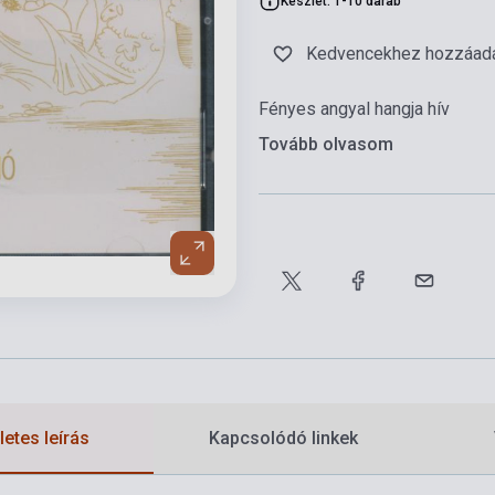
Készlet: 1-10 darab
Kedvencekhez hozzáad
Fényes angyal hangja hív
Tovább olvasom
etes leírás
Kapcsolódó linkek