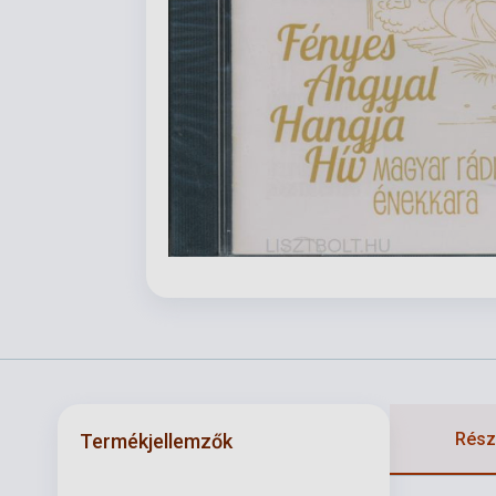
Részl
Termékjellemzők