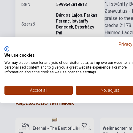
1. Istvánffy 
ISBN
5999542818813
Zarewutius - 
Bárdos Lajos, Farkas
praise to the
Ferenc, Istvánffy
Szerző
creche 2:17
8.
Benedek, Esterházy
Halmos Lászl
Pál
Holy night 1:
Kiadó
MTVA
Privacy
3:16
14. Ifj. 
Christmas ora
Kiadási év
2014
We use cookies
We may place these for analysis of our visitor data, to improve our website, s
Formátum
CD
personalised content and to give you a great website experience. For more
information about the cookies we use open the settings.
Nyelv
-
Accept all
No, adjust
Kapcsolódó termékek
Készlet: 1-10 darab
Készlet: 1-10 da
25%
Libera: Eternal - The Best of Libera - 2
Weihnachten mi