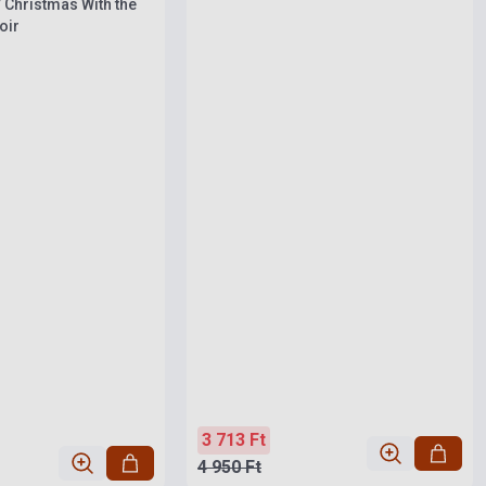
 Christmas With the
oir
3 713 Ft
4 950 Ft