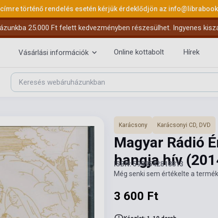
 címre történő rendelés esetén kérjük érdeklődjön az
info@libraboo
ázunkba 25.000 Ft felett kedvezményben részesülhet. Ingyenes kiszáll
Online kottabolt
Hírek
Vásárlási információk
Karácsony
Karácsonyi CD, DVD
Magyar Rádió É
hangja hív
(201
ISBN: 5999542818813
Még senki sem értékelte a termék
3 600 Ft