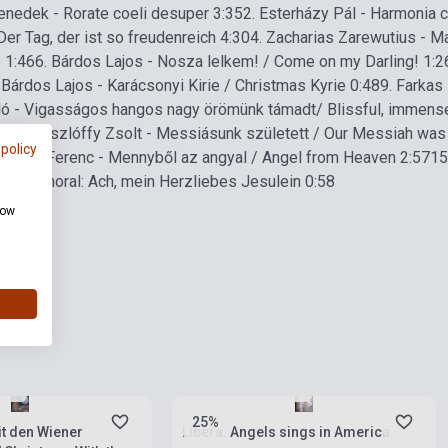
Benedek - Rorate coeli desuper 3:35
2. Esterházy Pál - Harmonia c
Der Tag, der ist so freudenreich 4:30
4. Zacharias Zarewutius - Ma
e 1:46
6. Bárdos Lajos - Nosza lelkem! / Come on my Darling! 1:2
 Bárdos Lajos - Karácsonyi Kirie / Christmas Kyrie 0:48
9. Farkas
ó - Vigasságos hangos nagy örömünk támadt/ Blissful, immense 
11
12. Lászlóffy Zsolt - Messiásunk született / Our Messiah was
 policy
Sapszon Ferenc - Mennyből az angyal / Angel from Heaven 2:57
15
torio Choral: Ach, mein Herzliebes Jesulein 0:58
how
rab
Készlet: 1-10 darab
25%
t den Wiener
Libera: Angels sings in America