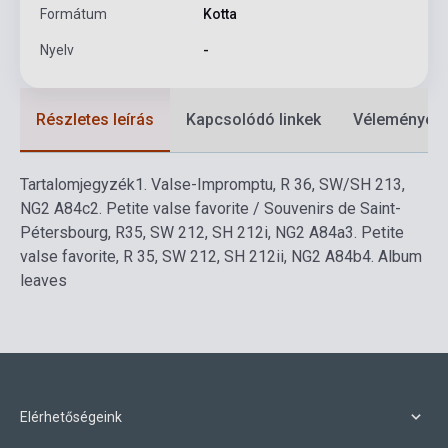
Formátum
Kotta
Nyelv
-
Részletes leírás
Kapcsolódó linkek
Vélemények
Tartalomjegyzék
1.
Valse-Impromptu, R 36, SW/SH 213,
NG2 A84c
2.
Petite valse favorite / Souvenirs de Saint-
Pétersbourg, R35, SW 212, SH 212i, NG2 A84a
3.
Petite
valse favorite, R 35, SW 212, SH 212ii, NG2 A84b
4.
Album
leaves
Elérhetőségeink