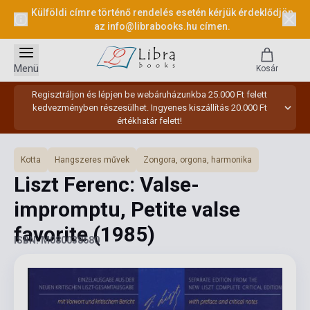
Külföldi címre történő rendelés esetén kérjük érdeklődjön
az
info@librabooks.hu
címen.
Menü
Kosár
Regisztráljon és lépjen be webáruházunkba 25.000 Ft felett
kedvezményben részesülhet. Ingyenes kiszállítás 20.000 Ft
értékhatár felett!
Kotta
Hangszeres művek
Zongora, orgona, harmonika
Liszt Ferenc: Valse-
impromptu, Petite valse
favorite
(1985)
ISBN: M080038680